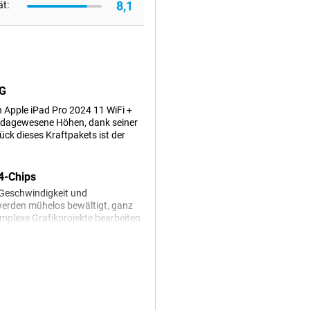
8,1
ät:
5G
n Apple iPad Pro 2024 11 WiFi +
nie dagewesene Höhen, dank seiner
ck dieses Kraftpakets ist der
4-Chips
 Geschwindigkeit und
 werden mühelos bewältigt, ganz
mplexe Grafikprojekte bearbeiten
für, dass Sie immer einen Schritt
ngsstark, sondern auch umwerfend
rfekte Begleiter für unterwegs.
on halten oder einfach nur mit
2024 11 WiFi + 5G passt sich