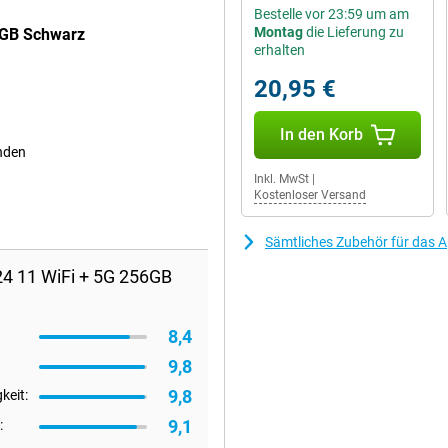
Bestelle vor 23:59 um am
Montag
die Lieferung zu
6GB Schwarz
erhalten
20,95 €
In den Korb
enden
Inkl. MwSt
|
Kostenloser Versand
Sämtliches Zubehör für das 
24 11 WiFi + 5G 256GB
8,4
9,8
9,8
keit:
9,1
: