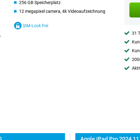
256 GB Speicherplatz
12 megapixel camera, 4k Videoaufzeichnung
SIM-Lock frei
31 
Kund
Kund
2006
Akti
G
Apple iPad Pro 2024 11