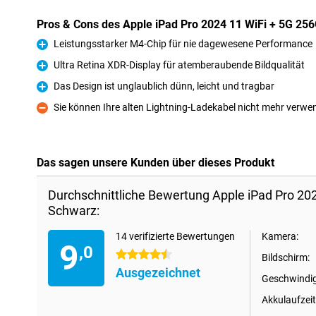
Pros & Cons des Apple iPad Pro 2024 11 WiFi + 5G 25
Leistungsstarker M4-Chip für nie dagewesene Performance
Pro
Ultra Retina XDR-Display für atemberaubende Bildqualität
Pro
Das Design ist unglaublich dünn, leicht und tragbar
Pro
Sie können Ihre alten Lightning-Ladekabel nicht mehr verw
Kontra
Das sagen unsere Kunden über dieses Produkt
Durchschnittliche Bewertung Apple iPad Pro 20
Schwarz:
14 verifizierte Bewertungen
Kamera:
9
,0
4.5 Sterne
Bildschirm:
Ausgezeichnet
Geschwindig
Akkulaufzeit