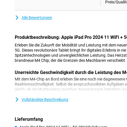
Preis/Qualit
Alle Bewertungen
Produktbeschreibung: Apple iPad Pro 2024 11 WiFi + 
Erleben Sie die Zukunft der Mobilität und Leistung mit dem neue
5G. Dieses revolutionäre Tablet bringt Ihr digitales Erlebnis in 
Spitzentechnologien und unvergleichlichen Leistung. Das Herzstü
brandneue M4 Chip, der die Grenzen des Machbaren verschiebt.
Unerreichte Geschwindigkeit durch die Leistung des M
Mit dem M4-Chip an Bord erleben Sie eine noch nie dagewesene
Reaktionsschnelligkeit. Selbst die anspruchsvollsten Aufgaben
gleich, ob Sie Multitasking zwischen Anwendungen betreiben, ko
oder intensive Spiele spielen. Die Leistung des M4-Chips sorgt da
voraus sind, egal, was auf Sie zukommt.
Vollständige Beschreibung
Das neue Apple iPad Pro 2024 11 WiFi + 5G ist nicht nur leistu
vielseitig. Mit seinem schlanken und leichten Design ist es der pe
Egal, ob Sie auf dem Weg zu einem Meeting sind, eine Präsentati
Lieferumfang
Ihren Lieblingsinhalten entspannen wollen - das Apple iPad Pro 