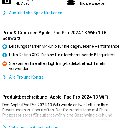
4k Video
Nicht erweiterbar
Ausführliche Spezifikationen
Pros & Cons des Apple iPad Pro 2024 13 WiFi 1TB
Schwarz
Leistungsstarker M4-Chip für nie dagewesene Performance
Pro
Ultra Retina XDR-Display für atemberaubende Bildqualität
Pro
Sie können Ihre alten Lightning-Ladekabel nicht mehr
verwenden
Kontra
Alle Pro und Kontra
Produktbeschreibung: Apple iPad Pro 2024 13 WiFi
Das Apple iPad Pro 2024 13 WiFi wurde entwickelt, um Ihre
Erwartungen zu übertreffen. Der fortschrittliche m4 Chip-
Prozessor sorgt für außergewöhnliche Geschwindigkeit und
Effizienz, sodass du mühelos zwischen Apps und Aufgaben
wechseln kannst. Egal, ob du eine komplexe
Vollständige Beschreibung