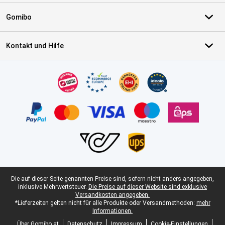
Gomibo
Kontakt und Hilfe
Zertifikate, Zahlungsmittel, Lieferdienstpartner
Juristische Fußzeile
Die auf dieser Seite genannten Preise sind, sofern nicht anders angegeben,
inklusive Mehrwertsteuer.
Die Preise auf dieser Website sind exklusive
Versandkosten angegeben.
*Lieferzeiten gelten nicht für alle Produkte oder Versandmethoden:
mehr
Informationen.
Über Gomibo.at
Datenschutz
Impressum
Cookie-Einstellungen