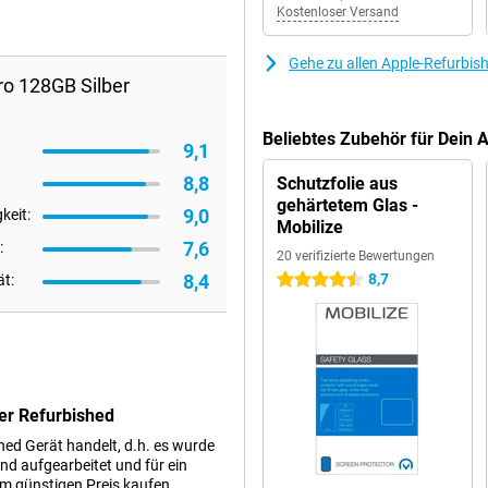
Kostenloser Versand
Gehe zu allen Apple-Refurbis
ro 128GB Silber
Beliebtes Zubehör für Dein 
9,1
8,8
Schutzfolie aus
gehärtetem Glas -
9,0
keit:
Mobilize
7,6
:
20 verifizierte Bewertungen
8,4
8,7
ät:
4.5 Sterne
er Refurbished
shed Gerät handelt, d.h. es wurde
d aufgearbeitet und für ein
em günstigen Preis kaufen.