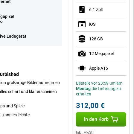
ternet
6.1 Zoll
gapixel
eo
iOS
sive Ladegerät
128 GB
12 Megapixel
Apple A15
furbished
tion großartige Bilder aufnehmen
Bestelle vor 23:59 um am
Montag
die Lieferung zu
alles scharf und klar erscheinen
erhalten
312,00 €
pps und Spiele
, kann es leichte
In den Korb
Inkl. MwSt
|