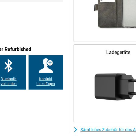
4 Bionic! Apple stellt seine
iPhone 12 Pro passen. Mehrere
u spielen ist daher kein Problem
er Refurbished
Ladegeräte
twas Besonderes. Apple fügt
as macht das Glas superstark. So
Bluetooth
Kontakt
verbinden
hinzufügen
 Platz für eine lange Zeit. Das
n Serien! Auf diese Weise sind Sie
ach alles auf Ihrem iPhone
unterschiedliche Weise aus. Egal,
Sämtliches Zubehör für das A
 aussehen! Außerdem verfügen alle