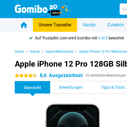
Unsere Topseller
Handy
Zubehör
Auf Trustpilot.com wird Gomibo mit
4.9/5
bewertet
Home
Handy
Apple-Refurbished
Apple iPhone 12 Pro Refurbish
Apple iPhone 12 Pro 128GB Sil
8,6
Ausgezeichnet
4.5 Sterne
19 verifizierte Bewertungen
Bewertungen
Tipps & Tricks
Übersicht