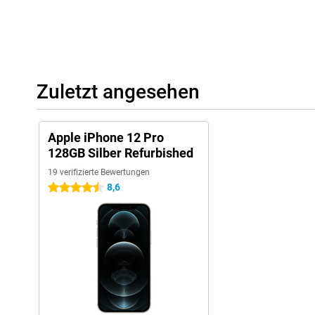
drei Kameras über einen Nachtmodus, mit dem du auch bei Nach
Lebensechte Augmented Reality durch LiDAR-Sensor
Bei der erweiterten Realität (Augmented Reality, AR) wird das K
Computersimulation ergänzt. So können Sie zum Beispiel einen
zum Leben erwecken! Das iPhone 12 Pro ist aufgrund seines int
Zuletzt angesehen
in AR. Dieser Sensor kann sogar eine Tiefenkarte Ihres Zimmers e
Apple iPhone 12 Pro
128GB Silber Refurbished
19 verifizierte Bewertungen
8,6
4.5 Sterne