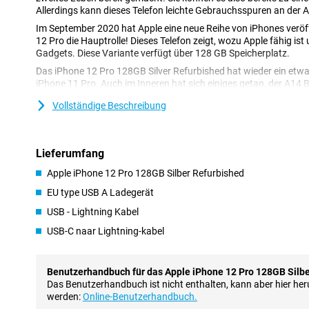
Allerdings kann dieses Telefon leichte Gebrauchsspuren an der 
Im September 2020 hat Apple eine neue Reihe von iPhones veröffe
12 Pro die Hauptrolle! Dieses Telefon zeigt, wozu Apple fähig ist
Gadgets. Diese Variante verfügt über 128 GB Speicherplatz.
Das iPhone 12 Pro 128GB Silver Refurbished hat wieder ein etwa
iPhone 11 Pro. Auch im Inneren hat sich einiges getan, der A14 
superschnell. Und ja, das iPhone 12 ist die erste iPhone-Serie, di
Vollständige Beschreibung
Völlig neu gestaltetes Design
Das erste, was am iPhone 12 auffällt, ist das Design. Es ist näml
Lieferumfang
des iPhone 5. Im Gegensatz dazu hat das iPhone 11 Pro ein ehe
Kanten sind aus glänzendem Aluminium gefertigt und die Rücks
Apple iPhone 12 Pro 128GB Silber Refurbished
Glas.
EU type USB A Ladegerät
Schönes und intelligentes OLED-Display
USB - Lightning Kabel
Auch das Display des iPhone 12 Pro wurde noch einmal verbesser
USB-C naar Lightning-kabel
Zoll-Super-Retina-XDR-Display. Da es sich um ein OLED-Display hand
und die Farben kommen sehr lebendig rüber! Das macht dieses 
Filmen und Serien.
Benutzerhandbuch für das Apple iPhone 12 Pro 128GB Silbe
Das iPhone 12 nutzt außerdem einige clevere Techniken, um das
Das Benutzerhandbuch ist nicht enthalten, kann aber hier he
lassen. Zum Beispiel passt die HDR-Technologie die Helligkeit d
werden:
Online-Benutzerhandbuch.
auf dem Bildschirm an. Die True Tone Technologie passt die Fa