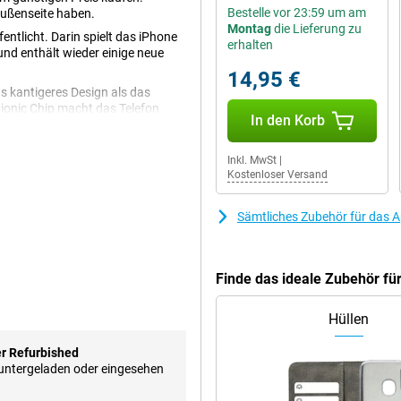
Bestelle vor 23:59 um am
Außenseite haben.
Montag
die Lieferung zu
ntlicht. Darin spielt das iPhone
erhalten
 und enthält wieder einige neue
14,95 €
s kantigeres Design als das
Bionic Chip macht das Telefon
In den Korb
e 5G unterstützt!
Inkl. MwSt
|
Kostenloser Versand
ich etwas kantiger, wie das Design
r abgerundetes Design. Die
eite besteht aus mattem, weißem
Sämtliches Zubehör für das A
Finde das ideale Zubehör fü
t. Es ist ein wunderschönes 6,1-
elt, ist Silber wirklich Silber
Hüllen
Display ideal zum Ansehen von
r Refurbished
 Bild so lebensecht aussehen zu
runtergeladen oder eingesehen
es Bildschirms an das Geschehen
rbwiedergabe an das