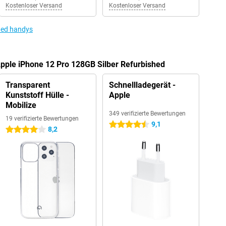
Kostenloser Versand
Kostenloser Versand
hed handys
Apple iPhone 12 Pro 128GB Silber Refurbished
Transparent
Schnellladegerät -
Kunststoff Hülle -
Apple
Mobilize
349 verifizierte Bewertungen
19 verifizierte Bewertungen
9,1
4.5 Sterne
8,2
4 Sterne