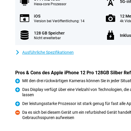
5G-in
Hexa-core Prozessor
iOS
12 Me
Version bei Veröffentlichung: 14
4k Vid
128 GB Speicher
Inklu
Nicht erweiterbar
Ausführliche Spezifikationen
Pros & Cons des Apple iPhone 12 Pro 128GB Silber Re
Mit den drei rückwärtigen Kameras können Sie in jeder Situa
Pro
Das Display verfügt über eine Vielzahl von Technologien, die 
lassen
Pro
Der leistungsstarke Prozessor ist stark genug für fast alle A
Pro
Da es sich bei diesem Gerät um ein refurbished Gerät handelt
Gebrauchsspuren aufweisen
Kontra