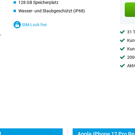
128 GB Speicherplatz
Wasser- und Staubgeschützt (IP68)
SIM-Lock frei
31 
Kund
Kund
2006
Akti
d
Apple iPhone 12 Pro Re