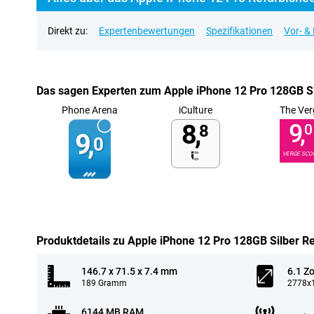
Direkt zu:
Expertenbewertungen
Spezifikationen
Vor- &
Das sagen Experten zum Apple iPhone 12 Pro 128GB Si
Phone Arena
iCulture
The Ver
8,
9,
8
0
9,
0
VERGE SCO
Produktdetails zu Apple iPhone 12 Pro 128GB Silber R
146.7 x 71.5 x 7.4 mm
6.1 Zo
189 Gramm
2778x1
6144 MB RAM