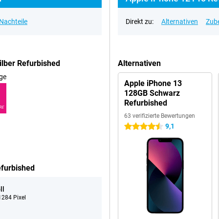
 Nachteile
Direkt zu:
Alternativen
Zub
lber Refurbished
Alternativen
ge
Apple iPhone 13
128GB Schwarz
Refurbished
RE
63 verifizierte Bewertungen
9,1
4.5 Sterne
efurbished
ll
284 Pixel