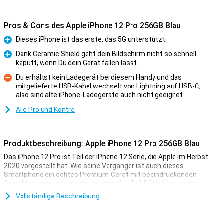
Pros & Cons des Apple iPhone 12 Pro 256GB Blau
Dieses iPhone ist das erste, das 5G unterstützt
Pro
Dank Ceramic Shield geht dein Bildschirm nicht so schnell
kaputt, wenn Du dein Gerät fallen lässt
Pro
Du erhältst kein Ladegerät bei diesem Handy und das
mitgelieferte USB-Kabel wechselt von Lightning auf USB-C,
Kontra
also sind alte iPhone-Ladegeräte auch nicht geeignet
Alle Pro und Kontra
Produktbeschreibung: Apple iPhone 12 Pro 256GB Blau
Das iPhone 12 Pro ist Teil der iPhone 12 Serie, die Apple im Herbst
2020 vorgestellt hat. Wie seine Vorgänger ist auch dieses
Smartphone ein echtes Premium-Gerät mit beeindruckenden
Spezifikationen, wie einem schönen 6,1-Zoll-Bildschirm, guten
Kameras und einem schnellen Prozessor.
Vollständige Beschreibung
Das iPhone 12 Pro hat zudem einen anderen Look bekommen. Die
Ränder sind gradliniger und kantiger als beim iPhone 11 Pro. Dank