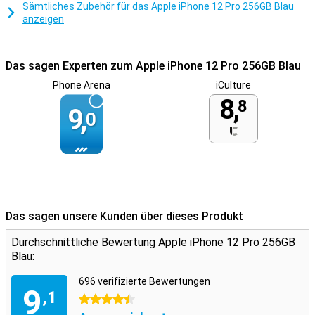
mit einem Ladegerät und Kopfhörern geliefert. Apple hat sich dafür
Sämtliches Zubehör für das Apple iPhone 12 Pro 256GB Blau
entschieden, um Verpackung und Abfall zu sparen. Das bedeutet,
anzeigen
dass Du sie separat kaufen musst, wenn Du sie noch nicht hast. Im
Lieferumfang ist ein Lightning-auf-USB-C-Kabel enthalten, Du
benötigst also einen USB-C-Adapter.
Das sagen Experten zum Apple iPhone 12 Pro 256GB Blau
Phone Arena
iCulture
8,
8
9,
0
Das sagen unsere Kunden über dieses Produkt
Durchschnittliche Bewertung Apple iPhone 12 Pro 256GB
Blau:
696 verifizierte Bewertungen
9
,1
4.5 Sterne