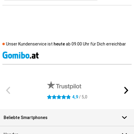
Unser Kundenservice ist
heute
ab 09.00 Uhr für Dich erreichbar
S
Externe Shopbewertungen
4,9
/ 5,0
4.9 Sterne
Beliebte Smartphones