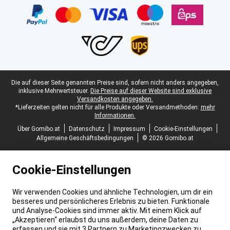
Juristische Fußzeile
Die auf dieser Seite genannten Preise sind, sofern nicht anders angegeben,
inklusive Mehrwertsteuer.
Die Preise auf dieser Website sind exklusive
Versandkosten angegeben.
*Lieferzeiten gelten nicht für alle Produkte oder Versandmethoden:
mehr
Informationen.
Über Gomibo.at
Datenschutz
Impressum
Cookie-Einstellungen
Allgemeine Geschäftsbedingungen
© 2026 Gomibo.at
Cookie-Einstellungen
Wir verwenden Cookies und ähnliche Technologien, um dir ein
besseres und persönlicheres Erlebnis zu bieten. Funktionale
und Analyse-Cookies sind immer aktiv. Mit einem Klick auf
„Akzeptieren“ erlaubst du uns außerdem, deine Daten zu
erfassen und sie mit 3 Partnern zu Marketingzwecken zu