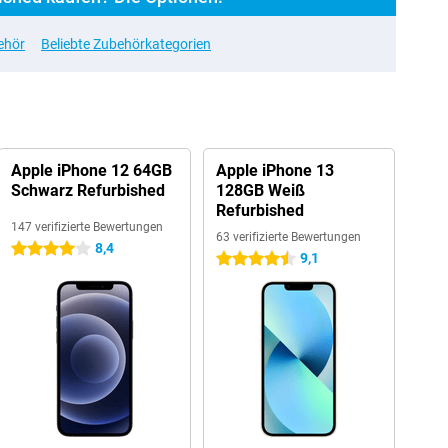
ehör
Beliebte Zubehörkategorien
Apple iPhone 12 64GB
Apple iPhone 13
Schwarz Refurbished
128GB Weiß
Refurbished
147 verifizierte Bewertungen
63 verifizierte Bewertungen
8,4
4 Sterne
9,1
4.5 Sterne