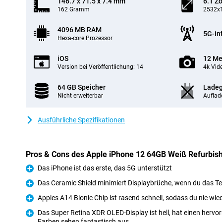
146.7 x 71.5 x 7.4 mm
6.1 Zo
162 Gramm
2532x1
4096 MB RAM
5G-in
Hexa-core Prozessor
iOS
12 Me
Version bei Veröffentlichung: 14
4k Vid
64 GB Speicher
Ladeg
Nicht erweiterbar
Auflad
Ausführliche Spezifikationen
Pros & Cons des Apple iPhone 12 64GB Weiß Refurbis
Das iPhone ist das erste, das 5G unterstützt
Pro
Das Ceramic Shield minimiert Displaybrüche, wenn du das Tel
Pro
Apples A14 Bionic Chip ist rasend schnell, sodass du nie wie
Pro
Das Super Retina XDR OLED-Display ist hell, hat einen herv
Farben sehen fantastisch aus