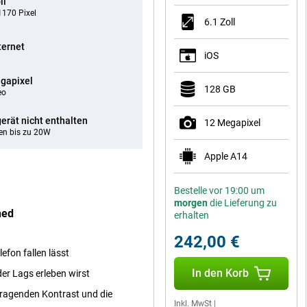
ll
170 Pixel
6.1 Zoll
ternet
iOS
gapixel
128 GB
eo
erät nicht enthalten
12 Megapixel
en bis zu 20W
Apple A14
Bestelle vor 19:00 um
morgen
die Lieferung zu
hed
erhalten
242,00 €
efon fallen lässt
In den Korb
der Lags erleben wirst
orragenden Kontrast und die
Inkl. MwSt
|