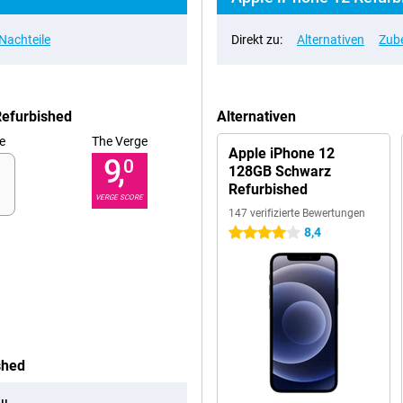
 Nachteile
Direkt zu:
Alternativen
Zub
Refurbished
Alternativen
e
The Verge
Apple iPhone 12
9,
0
128GB Schwarz
Refurbished
VERGE SCORE
147 verifizierte Bewertungen
8,4
4 Sterne
shed