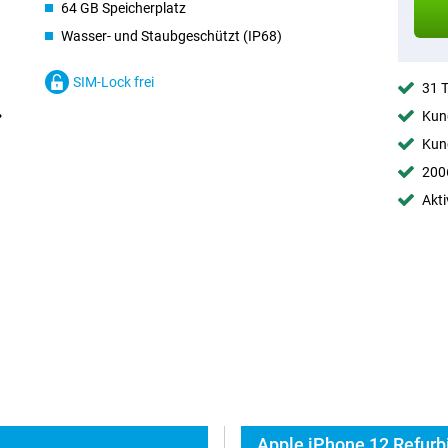
64 GB Speicherplatz
Wasser- und Staubgeschützt (IP68)
SIM-Lock frei
31 
Kund
Kund
2006
Akti
Apple iPhone 12 Refurb