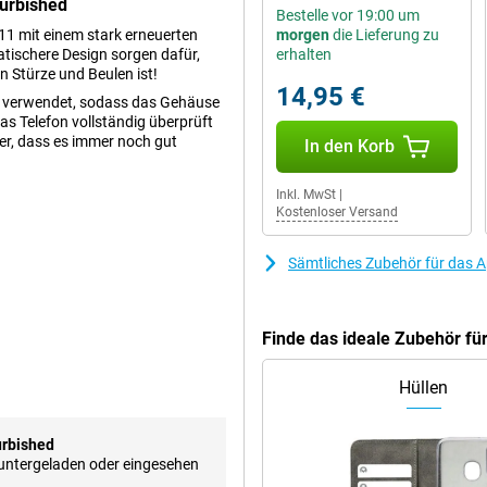
urbished
Bestelle vor 19:00 um
11 mit einem stark erneuerten
morgen
die Lieferung zu
atischere Design sorgen dafür,
erhalten
n Stürze und Beulen ist!
14,95 €
m verwendet, sodass das Gehäuse
as Telefon vollständig überprüft
her, dass es immer noch gut
In den Korb
Inkl. MwSt
|
Kostenloser Versand
opfobjektiv und ein Ultragro -
e Apple -Software setzt alles für
Sämtliches Zubehör für das 
assen und erhalten immer noch
, mit dem Sie Menschen
Finde das ideale Zubehör fü
eihen. Es gibt auch einen
tnissen machen können. Als Finish
Hüllen
urbished
d von Apple. Nach diesem Standard
runtergeladen oder eingesehen
it dem bloßen Auge unterscheiden