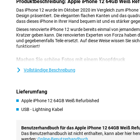
Produktbeschreibung: Apple iPhone 12 64GB Weiß Ref
Das iPhone 12 wurde im Oktober 2020 im Vergleich zum iPhone 
Design präsentiert. Die eleganten flachen Kanten und das quadr
dass dieses iPhone in Ihrer Hand bequem ist und es stärker gege
Dieses renovierte iPhone 12 wurde bereits einmal von jemande
Kratzer geben kann. Die renovierten Experten von Forza haben d
und gegebenenfalls Teile ersetzt. Auf diese Weise wissen Sie sic
funktioniert!
Machen Sie schöne Fotos mit einem Knopfdruck
Das Kameramodul dieses iPhone 12 enthält zwei Objektive; Eine K
Vollständige Beschreibung
Objektiv. Mit diesen Kameras machen Sie immer ein gutes Foto, di
Sie richtig! Auf diese Weise müssen Sie keine Einstellungen anp
schöne Bilder.
Lieferumfang
Das iPhone 12 verfügt über einen hervorragenden Porträtmodus
fotografieren und dem Hintergrund einen verblassten Effekt verl
Apple iPhone 12 64GB Weiß Refurbished
Nachtmodus, mit dem Sie gute Fotos bei schlechten Lichtverhäl
ist die Selfie -Kamera auch von guter Qualität!
USB - Lightning Kabel
Super Retina Bildschirm
Benutzerhandbuch für das Apple iPhone 12 64GB Weiß Ref
Der Bildschirm des iPhone 12 erfüllt den Super Retina -Standar
Das Benutzerhandbuch ist nicht enthalten, kann aber hier he
müssen die Pixel so nahe beieinander sein, dass Sie sie nicht m
werden:
Online-Benutzerhandbuch.