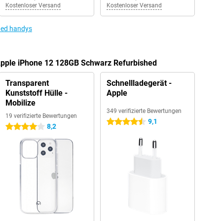
Kostenloser Versand
Kostenloser Versand
hed handys
 Apple iPhone 12 128GB Schwarz Refurbished
Transparent
Schnellladegerät -
Kunststoff Hülle -
Apple
Mobilize
349 verifizierte Bewertungen
19 verifizierte Bewertungen
9,1
4.5 Sterne
8,2
4 Sterne