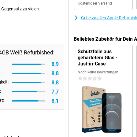
Kostenloser Versand
m Gegensatz zu vielen
Gehe zu allen Apple-Refurbis
Beliebtes Zubehör für Dein
Schutzfolie aus
64GB Weiß Refurbished:
gehärtetem Glas -
8,9
Just-in-Case
8,8
Noch keine Bewertungen
0 Sterne
8,8
keit:
7,7
:
8,1
ät: