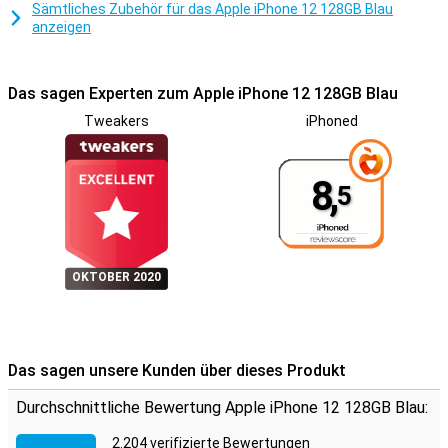
Sämtliches Zubehör für das Apple iPhone 12 128GB Blau
Neues iPhone bedeutet natürlich ein neues iOS und diese Version
anzeigen
ist etwas ganz Besonderes! Du kannst jetzt Widgets zu deinem
Hauptbildschirm hinzufügen und Du kannst deine Anwendungen in
einer praktischen Liste, die alle Ihre Anwendungen enthält, leichter
finden. iOS 14 ist weiterhin für Jung und Alt zugänglich.
Das sagen Experten zum Apple iPhone 12 128GB Blau
Tweakers
iPhoned
8,
5
OKTOBER 2020
Das sagen unsere Kunden über dieses Produkt
Durchschnittliche Bewertung Apple iPhone 12 128GB Blau:
2.204 verifizierte Bewertungen