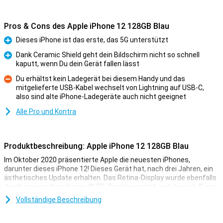
Pros & Cons des Apple iPhone 12 128GB Blau
Dieses iPhone ist das erste, das 5G unterstützt
Pro
Dank Ceramic Shield geht dein Bildschirm nicht so schnell
kaputt, wenn Du dein Gerät fallen lässt
Pro
Du erhältst kein Ladegerät bei diesem Handy und das
mitgelieferte USB-Kabel wechselt von Lightning auf USB-C,
Kontra
also sind alte iPhone-Ladegeräte auch nicht geeignet
Alle Pro und Kontra
Produktbeschreibung: Apple iPhone 12 128GB Blau
Im Oktober 2020 präsentierte Apple die neuesten iPhones,
darunter dieses iPhone 12! Dieses Gerät hat, nach drei Jahren, ein
ästhetisches Update erhalten. Das Retina-Display wurde ebenfalls
durch ein wunderschönes OLED-Display ersetzt, welches sie Super
Retina XDR nennen. Dadurch erhätst Du hellere Farben und tiefere
Vollständige Beschreibung
Schwarztöne.
Das iPhone 12 fällt mit seinen schärferen Aluminiumecken zurück