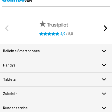
S
Externe Shopbewertungen
4,9
/ 5,0
4.9 Sterne
Beliebte Smartphones
Handys
Tablets
Zubehör
Kundenservice