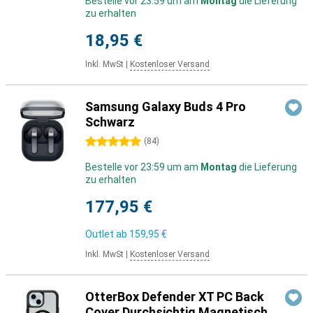
Bestelle vor 23:59 um am
Montag
die Lieferung
zu erhalten
18,95 €
Inkl. MwSt
|
Kostenloser Versand
Samsung Galaxy Buds 4 Pro
Schwarz
5 Sterne
(
84
)
Bestelle vor 23:59 um am
Montag
die Lieferung
zu erhalten
177,95 €
Outlet ab
159,95 €
Inkl. MwSt
|
Kostenloser Versand
OtterBox Defender XT PC Back
Cover Durchsichtig Magnetisch