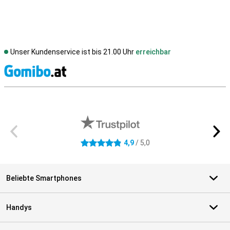
Unser Kundenservice ist bis 21.00 Uhr
erreichbar
S
Externe Shopbewertungen
4,9
/ 5,0
4.9 Sterne
Beliebte Smartphones
Handys