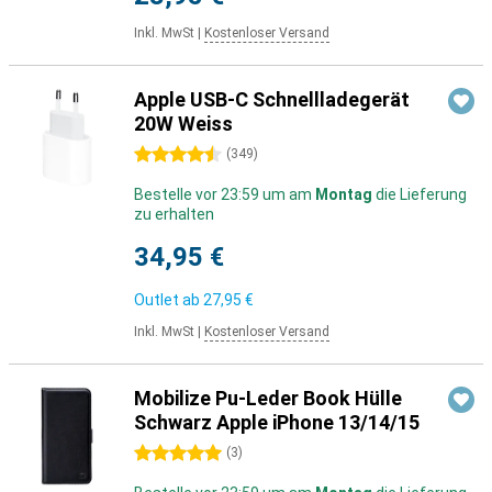
Inkl. MwSt
|
Kostenloser Versand
Apple USB-C Schnellladegerät
20W Weiss
4.5 Sterne
(
349
)
Bestelle vor 23:59 um am
Montag
die Lieferung
zu erhalten
34,95 €
Outlet ab
27,95 €
Inkl. MwSt
|
Kostenloser Versand
Mobilize Pu-Leder Book Hülle
Schwarz Apple iPhone 13/14/15
5 Sterne
(
3
)