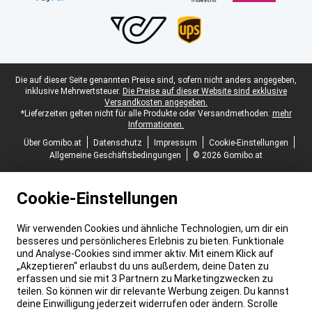
Juristische Fußzeile
Die auf dieser Seite genannten Preise sind, sofern nicht anders angegeben,
inklusive Mehrwertsteuer.
Die Preise auf dieser Website sind exklusive
Versandkosten angegeben.
*Lieferzeiten gelten nicht für alle Produkte oder Versandmethoden:
mehr
Informationen.
Über Gomibo.at
Datenschutz
Impressum
Cookie-Einstellungen
Allgemeine Geschäftsbedingungen
© 2026 Gomibo.at
Cookie-Einstellungen
Wir verwenden Cookies und ähnliche Technologien, um dir ein
besseres und persönlicheres Erlebnis zu bieten. Funktionale
und Analyse-Cookies sind immer aktiv. Mit einem Klick auf
„Akzeptieren“ erlaubst du uns außerdem, deine Daten zu
erfassen und sie mit 3 Partnern zu Marketingzwecken zu
teilen. So können wir dir relevante Werbung zeigen. Du kannst
deine Einwilligung jederzeit widerrufen oder ändern. Scrolle