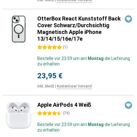
Inkl. MwSt
|
Kostenloser Versand
OtterBox React Kunststoff Back
Cover Schwarz/Durchsichtig
Magnetisch Apple iPhone
13/14/15/16e/17e
5 Sterne
(
1
)
Bestelle vor 23:59 um am
Montag
die Lieferung
zu erhalten
23,95 €
Inkl. MwSt
|
Kostenloser Versand
Apple AirPods 4 Weiß
4.5 Sterne
(
79
)
Bestelle vor 23:59 um am
Montag
die Lieferung
zu erhalten