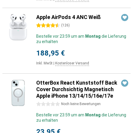
Apple AirPods 4 ANC Weiß
4.5 Sterne
(
126
)
Bestelle vor 23:59 um am
Montag
die Lieferung
zu erhalten
188,95 €
Inkl. MwSt
|
Kostenloser Versand
OtterBox React Kunststoff Back
Cover Durchsichtig Magnetisch
Apple iPhone 13/14/15/16e/17e
0 Sterne
Noch keine Bewertungen
Bestelle vor 23:59 um am
Montag
die Lieferung
zu erhalten
23,95 €