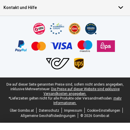
Kontakt und Hilfe
Zertifikate, Zahlungsmittel, Lieferdienstpartner
Juristische Fußzeile
Die auf dieser Seite genannten Preise sind, sofern nicht anders angegeben,
inklusive Mehrwertsteuer.
Die Preise auf dieser Website sind exklusive
Versandkosten angegeben.
*Lieferzeiten gelten nicht für alle Produkte oder Versandmethoden:
mehr
Informationen.
Über Gomibo.at
Datenschutz
Impressum
Cookie-Einstellungen
Allgemeine Geschäftsbedingungen
© 2026 Gomibo.at