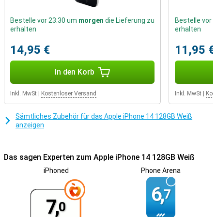
Rückseite Ihres Telefons klicken oder es auf ein Stativ setzen, um
stabile Fotos zu machen!
Bestelle vor 23:30 um
morgen
die Lieferung zu
Bestelle vor
erhalten
erhalten
Schöner Bildschirm
Mit einem iPhone kannst du sicher sein, dass du immer ein
14,95 €
11,95 €
schönes Display bekommst. Der Bildschirm dieses iPhone 14 ist 6,1
Zoll groß, eine angenehme Größe, mit der du alles gut sehen
In den Korb
kannst, aber dein Telefon passt immer noch gut in deine Hand und
Tasche. Der OLED-Bildschirm sorgt für schöne Farben, sodass Sie
Ihre Lieblingsinhalte immer in vollen Zügen genießen können.
Inkl. MwSt
|
Kostenloser Versand
Inkl. MwSt
|
Kos
Sämtliches Zubehör für das Apple iPhone 14 128GB Weiß
anzeigen
Das sagen Experten zum Apple iPhone 14 128GB Weiß
iPhoned
Phone Arena
6,
7
7,
0