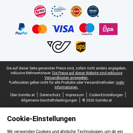
Zertifikate, Zahlungsmittel, Lieferdienstpartner
Juristische Fußzeile
Die auf dieser Seite genannten Preise sind, sofern nicht anders angegeben,
inklusive Mehrwertsteuer.
Die Preise auf dieser Website sind exklusive
Versandkosten angegeben.
*Lieferzeiten gelten nicht für alle Produkte oder Versandmethoden:
mehr
Informationen.
Über Gomibo.at
Datenschutz
Impressum
Cookie-Einstellungen
Allgemeine Geschäftsbedingungen
© 2026 Gomibo.at
Cookie-Einstellungen
Wir verwenden Cookies und ähnliche Technologien, um dir ein