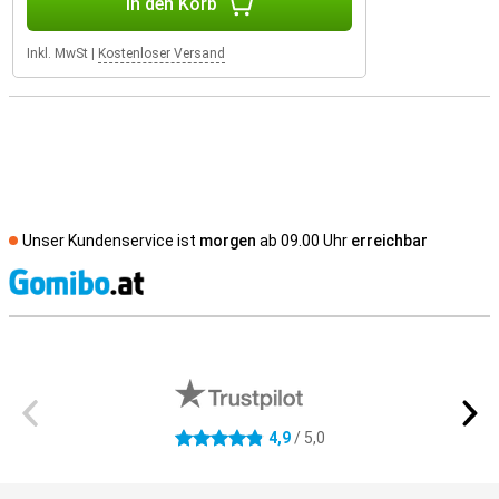
In den Korb
Inkl. MwSt
|
Kostenloser Versand
Unser Kundenservice ist
morgen
ab 09.00 Uhr
erreichbar
S
Externe Shopbewertungen
4,9
/ 5,0
4.9 Sterne