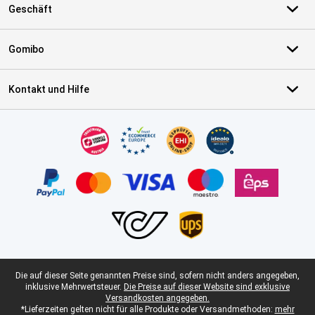
Geschäft
Gomibo
Kontakt und Hilfe
Zertifikate, Zahlungsmittel, Lieferdienstpartner
Juristische Fußzeile
Die auf dieser Seite genannten Preise sind, sofern nicht anders angegeben,
inklusive Mehrwertsteuer.
Die Preise auf dieser Website sind exklusive
Versandkosten angegeben.
*Lieferzeiten gelten nicht für alle Produkte oder Versandmethoden:
mehr