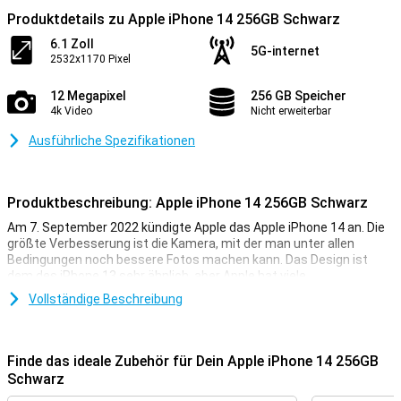
Produktdetails zu Apple iPhone 14 256GB Schwarz
6.1 Zoll
5G-internet
2532x1170 Pixel
12 Megapixel
256 GB Speicher
4k Video
Nicht erweiterbar
Ausführliche Spezifikationen
Produktbeschreibung: Apple iPhone 14 256GB Schwarz
Am 7. September 2022 kündigte Apple das Apple iPhone 14 an. Die
größte Verbesserung ist die Kamera, mit der man unter allen
Bedingungen noch bessere Fotos machen kann. Das Design ist
dem des iPhone 13 sehr ähnlich, aber Apple hat viele
Verbesserungen im Inneren des Smartphones vorgenommen. Das
Vollständige Beschreibung
Apple iPhone 14 hat den gleichen Chip wie im letzten Jahr, ist aber
jetzt noch schneller. Du kannst also sicher sein, dass dein iPhone
14 immer flüssig läuft, selbst bei den schwersten Spielen.
Finde das ideale Zubehör für Dein Apple iPhone 14 256GB
iPhone 14 256GB Schwarz sieht aus
Schwarz
Mit dem iPhone 14 256GB Black erhältst du ein wunderschönes