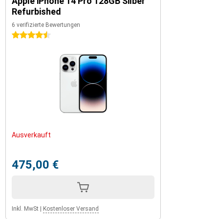
Apple iPhone 14 Pro 128GB Silber
Spezifikationen wie das iPhone 14 Pro, jedoch mit einer größeren
Refurbished
Batterie. Das sorgt für eine noch längere Akkulaufzeit von bis zu 29
Stunden. Für Nutzer, die das Beste aus ihrem Gerät herausholen
6 verifizierte Bewertungen
wollen, ist das Apple iPhone 14 Pro Max die perfekte Wahl.
4.5 Sterne
Ausverkauft
475,00 €
Inkl. MwSt
|
Kostenloser Versand