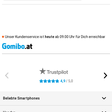
Unser Kundenservice ist
heute
ab 09.00 Uhr für Dich erreichbar
S
Externe Shopbewertungen
4,9
/ 5,0
4.9 Sterne
Beliebte Smartphones