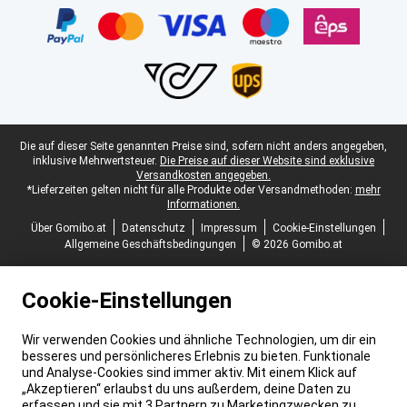
Juristische Fußzeile
Die auf dieser Seite genannten Preise sind, sofern nicht anders angegeben,
inklusive Mehrwertsteuer.
Die Preise auf dieser Website sind exklusive
Versandkosten angegeben.
*Lieferzeiten gelten nicht für alle Produkte oder Versandmethoden:
mehr
Informationen.
Über Gomibo.at
Datenschutz
Impressum
Cookie-Einstellungen
Allgemeine Geschäftsbedingungen
© 2026 Gomibo.at
Cookie-Einstellungen
Wir verwenden Cookies und ähnliche Technologien, um dir ein
besseres und persönlicheres Erlebnis zu bieten. Funktionale
und Analyse-Cookies sind immer aktiv. Mit einem Klick auf
„Akzeptieren“ erlaubst du uns außerdem, deine Daten zu
erfassen und sie mit 3 Partnern zu Marketingzwecken zu