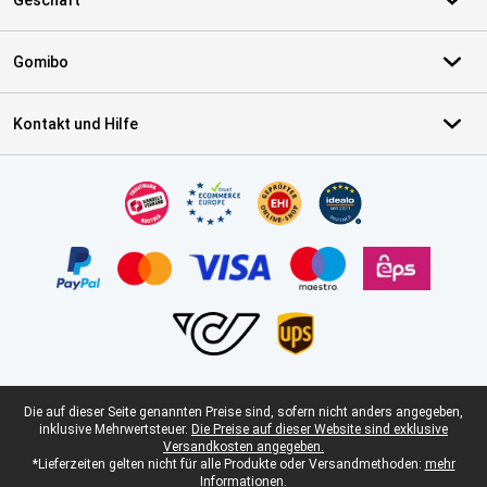
Geschäft
Gomibo
Kontakt und Hilfe
Zertifikate, Zahlungsmittel, Lieferdienstpartner
Juristische Fußzeile
Die auf dieser Seite genannten Preise sind, sofern nicht anders angegeben,
inklusive Mehrwertsteuer.
Die Preise auf dieser Website sind exklusive
Versandkosten angegeben.
*Lieferzeiten gelten nicht für alle Produkte oder Versandmethoden:
mehr
Informationen.