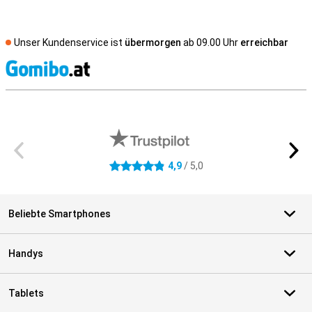
Unser Kundenservice ist
übermorgen
ab 09.00 Uhr
erreichbar
S
Externe Shopbewertungen
4,9
/ 5,0
4.9 Sterne
Beliebte Smartphones
Handys
Tablets