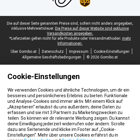
Juristische Fußzeile
Die auf dieser Seite genannten Preise sind, sofern nicht anders angegeben,
inklusive Mehrwertsteuer.
Die Preise auf dieser Website sind exklusive
Versandkosten angegeben.
*Lieferzeiten gelten nicht für alle Produkte oder Versandmethoden:
mehr
Informationen.
Über Gomibo.at
Datenschutz
Impressum
Cookie-Einstellungen
Allgemeine Geschäftsbedingungen
© 2026 Gomibo.at
Cookie-Einstellungen
Wir verwenden Cookies und ähnliche Technologien, um dir ein
besseres und persönlicheres Erlebnis zu bieten. Funktionale
und Analyse-Cookies sind immer aktiv. Mit einem Klick auf
„Akzeptieren“ erlaubst du uns außerdem, deine Daten zu
erfassen und sie mit 3 Partnern zu Marketingzwecken zu
teilen. So können wir dir relevante Werbung zeigen. Du kannst
deine Einwilligung jederzeit widerrufen oder ändern. Scrolle
dazu ans Seitenende und klicke im Footer auf „Cookie-
Einstellungen“. Mehr über unsere Cookies erfährst du in