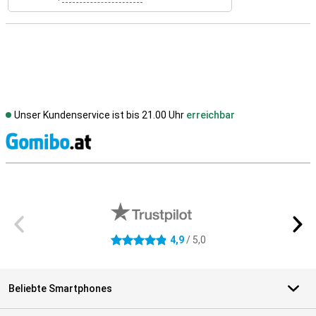
Unser Kundenservice ist bis 21.00 Uhr
erreichbar
S
Externe Shopbewertungen
4,9
/ 5,0
4.9 Sterne
Beliebte Smartphones