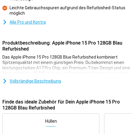
Leichte Gebrauchsspuren aufgrund des Refurbished-Status
möglich
Kontra
Alle Pro und Kontra
Produktbeschreibung: Apple iPhone 15 Pro 128GB Blau
Refurbished
Das Apple iPhone 15 Pro 128GB Blue Refurbished kombiniert
Spitzenqualität mit einem günstigen Preis. Du bekommst einen
leistungsstarken A17 Pro Chip, ein Premium-Titan-Design und eine
fortschrittliche 48-MP-Kamera. Außerdem profitierst du von einer
langen Batterielaufzeit, einem hellen 6,1-Zoll-OLED-Display und
Vollständige Beschreibung
praktischen Funktionen wie der Aktionstaste und USB-C. Da es sich
um ein generalüberholtes iPhone 15 Pro handelt, wurde es
vollständig geprüft, überholt und ist bereit für ein zweites Leben.
So entscheiden Sie sich intelligent für Qualität und sparen Geld.
Finde das ideale Zubehör für Dein Apple iPhone 15 Pro
128GB Blau Refurbished
Refurbished: smart und langlebig
Wenn Sie sich für das Apple iPhone 15 Pro 128GB Blue Refurbished
Hüllen
entscheiden, entscheiden Sie sich ganz bewusst. Dieses Gerät
wurde zwar schon einmal benutzt, aber dann gründlich überprüft