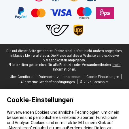
Juristische Fußzeile
Die auf dieser Seite genannten Preise sind, sofern nicht anders angegeben,
inklusive Mehrwertsteuer.
Die Preise auf dieser Website sind exklusive
Versandkosten angegeben.
*Lieferzeiten gelten nicht für alle Produkte oder Versandmethoden:
mehr
Informationen.
Über Gomibo.at
Datenschutz
Impressum
Cookie-Einstellungen
Allgemeine Geschäftsbedingungen
© 2026 Gomibo.at
Cookie-Einstellungen
Wir verwenden Cookies und ähnliche Technologien, um dir ein
besseres und persönlicheres Erlebnis zu bieten. Funktionale
und Analyse-Cookies sind immer aktiv. Mit einem Klick auf
„Akzeptieren“ erlaubst du uns außerdem, deine Daten zu