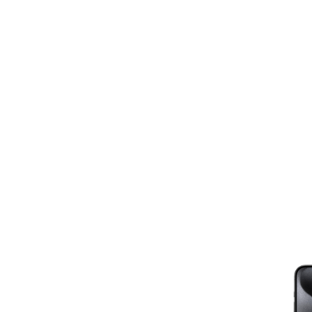
anderen Apple Produkten kombinieren. Denken Sie an Ihre AirPo
können Sie ganz einfach zwischen den Geräten wechseln und d
nutzen.