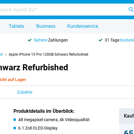
Tablets
Business
Kundenservice
Sichere
Zahlungen
31 Tage
kosten
ed
Apple iPhone 15 Pro 128GB Schwarz Refurbished
hwarz Refurbished
icht auf Lager
Zubehör
Produktdetails im Überblick:
Kauf
48 megapixel camera, 4k Videoqualität
6.1 Zoll OLED-Display
65