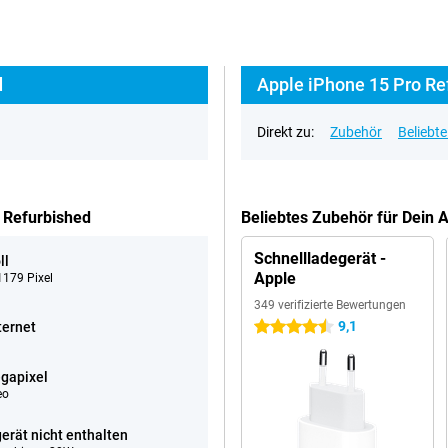
d
Apple iPhone 15 Pro Re
Direkt zu:
Zubehör
Beliebt
 Refurbished
Beliebtes Zubehör für Dein
Schnellladegerät -
ll
Apple
179 Pixel
349 verifizierte Bewertungen
9,1
ternet
4.5 Sterne
gapixel
eo
erät nicht enthalten