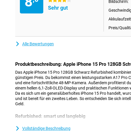
8
4 Sterne
Bildschirm:
Sehr gut
Geschwindig
Akkulaufzeit
Preis/Qualit
Alle Bewertungen
Produktbeschreibung: Apple iPhone 15 Pro 128GB Sch
Das Apple iPhone 15 Pro 128GB Schwarz Refurbished kombiniert
günstigen Preis. Du bekommst einen leistungsstarken A17 Pro C
und eine fortschrittliche 48-MP-Kamera. Außerdem profitierst du 
einem hellen 6,1-Zoll-OLED-Display und praktischen Funktionen 
Da es sich um ein generalüberholtes iPhone 15 Pro handelt, wurd
und ist bereit für ein zweites Leben. So entscheiden Sie sich intel
Geld.
Refurbished: smart und langlebig
Wenn Sie sich für das Apple iPhone 15 Pro 128GB Schwarz Refu
Sie sich ganz bewusst. Dieses Gerät wurde zwar schon einmal b
Vollständige Beschreibung