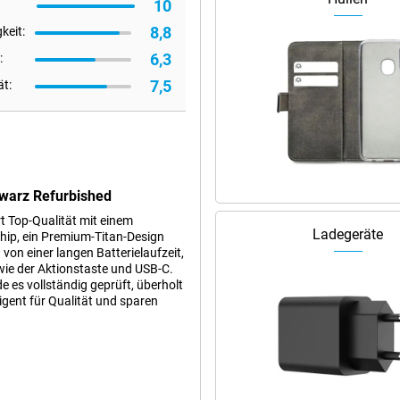
10
8,8
keit:
6,3
:
7,5
ät:
warz Refurbished
 Top-Qualität mit einem
Ladegeräte
hip, ein Premium-Titan-Design
von einer langen Batterielaufzeit,
wie der Aktionstaste und USB-C.
e es vollständig geprüft, überholt
ligent für Qualität und sparen
rbished entscheiden, entscheiden
enutzt, aber dann gründlich