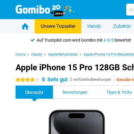
Unsere Topseller
Handy
Zubehör
Auf Trustpilot.com wird Gomibo mit
4.9/5
bewertet
Home
Handy
Apple-Refurbished
Apple iPhone 15 Pro Refurbish
Apple iPhone 15 Pro 128GB Sc
8
Sehr gut
Gerade n
4 Sterne
2 verifizierte Bewertungen
Bewertungen
Tipps & Tricks
Übersicht