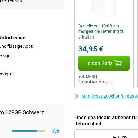
en bis zu 20W
Bestelle vor 19:00 um
morgen
die Lieferung zu
erhalten
Refurbished
und flüssige Apps
34,95 €
design
In den Korb
 möglich
Inkl. MwSt
|
Kostenloser Versand
Sämtliches Zubehör für das 
Pro 128GB Schwarz
Finde das ideale Zubehör fü
Refurbished
7,5
Hüllen