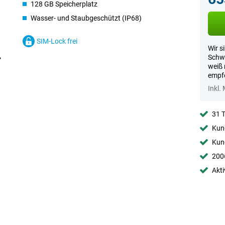
128 GB Speicherplatz
Wasser- und Staubgeschützt (IP68)
SIM-Lock frei
Wir s
Schwa
weiß 
empfe
Inkl.
31 
Kund
Kund
2006
Akti