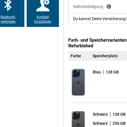
svolle Spiele laufen flüssig.
Selbstbeteiligung
m täglichen Gebrauch sofort
es iPhone, genau das, was man von
Bluetooth
Kontakt
Du kannst Deine Versicherung 
verbinden
hinzufügen
 Du kannst bis zu 23 Stunden lang
Farb- und Speichervarianten
eses Apple iPhone 15 Pro 128GB
Refurbished
eer? Dann lade es schnell über den
afe funktioniert reibungslos und
Farbe
Speicherplatz
egal wo Sie sind.
Blau
128 GB
etzt die alte Stummschalttaste und
 z. B. das Öffnen der Kamera, der
ionen immer griffbereit. Das
schnell umschalten möchte, ohne
Schwarz
128 GB
ende Farben und scharfe Bilder.
kten Größe lässt es sich leicht
Schwarz
256 GB
GB Black Refurbished perfekt mit