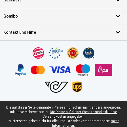
Geschäft
Gomibo
Kontakt und Hilfe
Zertifikate, Zahlungsmittel, Lieferdienstpartner
Juristische Fußzeile
Die auf dieser Seite genannten Preise sind, sofern nicht anders angegeben,
inklusive Mehrwertsteuer.
Die Preise auf dieser Website sind exklusive
Versandkosten angegeben.
*Lieferzeiten gelten nicht für alle Produkte oder Versandmethoden:
mehr
Informationen.