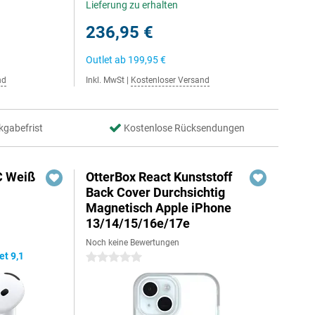
Lieferung zu erhalten
236,95 €
Outlet ab
199,95 €
nd
Inkl. MwSt
|
Kostenloser Versand
kgabefrist
Kostenlose Rücksendungen
C Weiß
OtterBox React Kunststoff
Back Cover Durchsichtig
Magnetisch Apple iPhone
13/14/15/16e/17e
Noch keine Bewertungen
t 9,1
0 Sterne