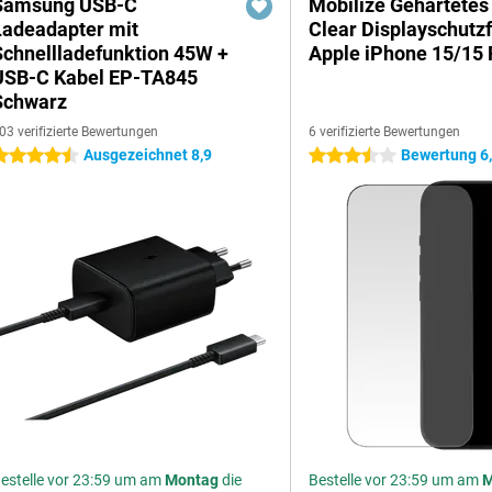
Samsung USB-C
Mobilize Gehärtetes
Ladeadapter mit
Clear Displayschutzf
Schnellladefunktion 45W +
Apple iPhone 15/15 
USB-C Kabel EP-TA845
Schwarz
03 verifizierte Bewertungen
6 verifizierte Bewertungen
Ausgezeichnet 8,9
Bewertung 6
.5 Sterne
3.5 Sterne
estelle vor 23:59 um am
Montag
die
Bestelle vor 23:59 um am
M