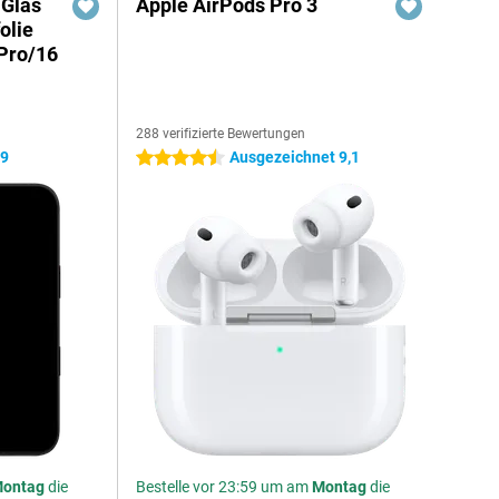
 Glas
Apple AirPods Pro 3
olie
Pro/16
288 verifizierte Bewertungen
,9
Ausgezeichnet 9,1
4.5 Sterne
ontag
die
Bestelle vor 23:59 um am
Montag
die