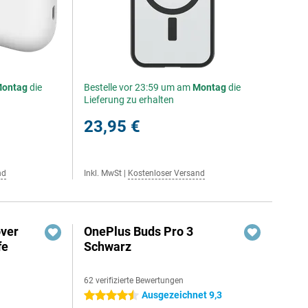
ontag
die
Bestelle vor 23:59 um am
Montag
die
Lieferung zu erhalten
23,95 €
nd
Inkl. MwSt
|
Kostenloser Versand
over
OnePlus Buds Pro 3
fe
Schwarz
62 verifizierte Bewertungen
Ausgezeichnet 9,3
4.5 Sterne