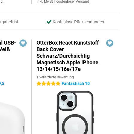
nd
Inkl. MwSt
|
Kostenloser Versand
kgabefrist
Kostenlose Rücksendungen
al USB-
OtterBox React Kunststoff
Weiß
Back Cover
Schwarz/Durchsichtig
Magnetisch Apple iPhone
13/14/15/16e/17e
1 verifizierte Bewertung
9,5
Fantastisch 10
5 Sterne