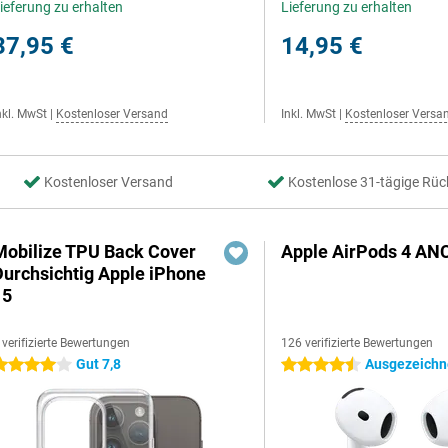
ieferung zu erhalten
Lieferung zu erhalten
37,95 €
14,95 €
nkl. MwSt
|
Kostenloser Versand
Inkl. MwSt
|
Kostenloser Versa
Kostenloser Versand
Kostenlose 31-tägige Rüc
Mobilize TPU Back Cover
Apple AirPods 4 AN
Durchsichtig Apple iPhone
15
 verifizierte Bewertungen
126 verifizierte Bewertungen
Gut 7,8
Ausgezeichne
 Sterne
4.5 Sterne