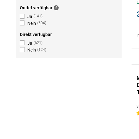
L
Outlet verfügbar
Ja
(
141
)
Nein
(
604
)
Direkt verfügbar
I
Ja
(
621
)
Nein
(
124
)
3
4