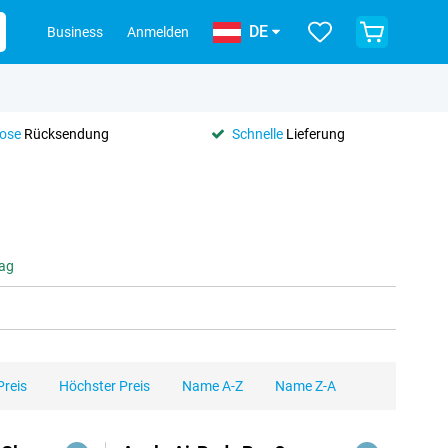
DE
Business
Anmelden
lose
Rücksendung
Schnelle
Lieferung
tag
Preis
Höchster Preis
Name A-Z
Name Z-A