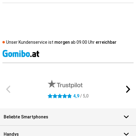
Unser Kundenservice ist
morgen
ab 09.00 Uhr
erreichbar
S
Externe Shopbewertungen
4,9
/ 5,0
4.9 Sterne
Beliebte Smartphones
Handys