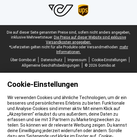
Juristische Fußzeile
Die auf dieser Seite genannten Preise sind, sofern nicht anders angegeben,
inklusive Mehrwertsteuer.
Die Preise auf dieser Website sind exklusive
Versandkosten angegeben.
*Lieferzeiten gelten nicht für alle Produkte oder Versandmethoden:
mehr
Informationen.
Über Gomibo.at
Datenschutz
Impressum
Cookie-Einstellungen
Allgemeine Geschäftsbedingungen
© 2026 Gomibo.at
Cookie-Einstellungen
Wir verwenden Cookies und ähnliche Technologien, um dir ein
besseres und persönlicheres Erlebnis zu bieten. Funktionale
und Analyse-Cookies sind immer aktiv. Mit einem Klick auf
„Akzeptieren“ erlaubst du uns außerdem, deine Daten zu
erfassen und sie mit 3 Partnern zu Marketingzwecken zu
teilen. So können wir dir relevante Werbung zeigen. Du kannst
deine Einwilligung jederzeit widerrufen oder ändern. Scrolle
dazu ans Seitenende und klicke im Footer auf „Cookie-