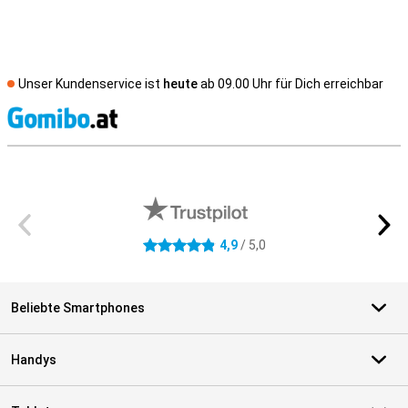
Unser Kundenservice ist
heute
ab 09.00 Uhr für Dich erreichbar
S
Externe Shopbewertungen
4,9
/ 5,0
4.9 Sterne
Beliebte Smartphones
Handys