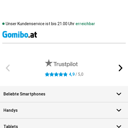
Unser Kundenservice ist bis 21.00 Uhr
erreichbar
S
Externe Shopbewertungen
4,9
/ 5,0
4.9 Sterne
Beliebte Smartphones
Handys
Tablets