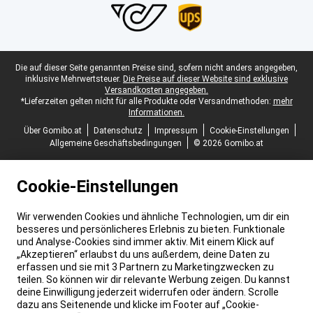
Juristische Fußzeile
Die auf dieser Seite genannten Preise sind, sofern nicht anders angegeben,
inklusive Mehrwertsteuer.
Die Preise auf dieser Website sind exklusive
Versandkosten angegeben.
*Lieferzeiten gelten nicht für alle Produkte oder Versandmethoden:
mehr
Informationen.
Über Gomibo.at
Datenschutz
Impressum
Cookie-Einstellungen
Allgemeine Geschäftsbedingungen
© 2026 Gomibo.at
Cookie-Einstellungen
Wir verwenden Cookies und ähnliche Technologien, um dir ein
besseres und persönlicheres Erlebnis zu bieten. Funktionale
und Analyse-Cookies sind immer aktiv. Mit einem Klick auf
„Akzeptieren“ erlaubst du uns außerdem, deine Daten zu
erfassen und sie mit 3 Partnern zu Marketingzwecken zu
teilen. So können wir dir relevante Werbung zeigen. Du kannst
deine Einwilligung jederzeit widerrufen oder ändern. Scrolle
dazu ans Seitenende und klicke im Footer auf „Cookie-