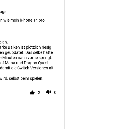
Bugs
an wie mein iPhone 14 pro
o an.
ke Balken ist plötzlich riesig
n geupdatet. Das selbe hatte
re Minuten nach vorne springt.
als of Mana und Dragon Quest
 damit die Switch Versionen alt
ird, selbst beim spielen.
2
0