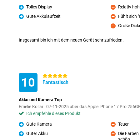
Tolles Display
Relativ hoh
Pro
Kontra
Gute Akkulaufzeit
Fühlt sich 
Pro
Kontra
Große Dick
Kontra
Insgesamt bin ich mit dem neuen Gerät sehr zufrieden.
5 Sterne
10
Fantastisch
Akku und Kamera Top
Emelie Kollar | 07-11-2025 über das Apple iPhone 17 Pro 256G
Ich empfehle dieses Produkt
Gute Kamera
Teuer
Pro
Kontra
Guter Akku
Die Farben
Pro
schön
Kontra