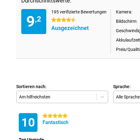
Durchschnittswerte:
195 verifizierte Bewertungen
Kamera:
9
,2
4.5 Sterne
Bildschirm:
Ausgezeichnet
Geschwindig
Akkulaufzeit
Preis/Qualit
Sortieren nach:
Sprache:
Am hilfreichsten
Alle Sprach
5 Sterne
10
Fantastisch
Top Upgrade