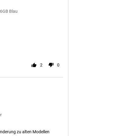
256GB Blau
2
0
r
nderung zu alten Modellen