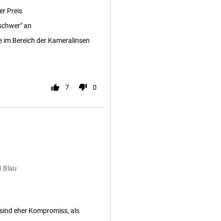
er Preis
"schwer" an
e im Bereich der Kameralinsen
7
0
B Blau
 sind eher Kompromiss, als