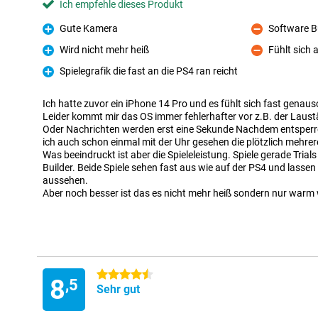
Ich empfehle dieses Produkt
Gute Kamera
Software 
Pro
Kontra
Wird nicht mehr heiß
Fühlt sich 
Pro
Kontra
Spielegrafik die fast an die PS4 ran reicht
Pro
Ich hatte zuvor ein iPhone 14 Pro und es fühlt sich fast genaus
Leider kommt mir das OS immer fehlerhafter vor z.B. der Laustär
Oder Nachrichten werden erst eine Sekunde Nachdem entsperre
ich auch schon einmal mit der Uhr gesehen die plötzlich mehre
Was beeindruckt ist aber die Spieleleistung. Spiele gerade Tri
Builder. Beide Spiele sehen fast aus wie auf der PS4 und lassen
aussehen.
Aber noch besser ist das es nicht mehr heiß sondern nur warm w
4.5 Sterne
8
,5
Sehr gut