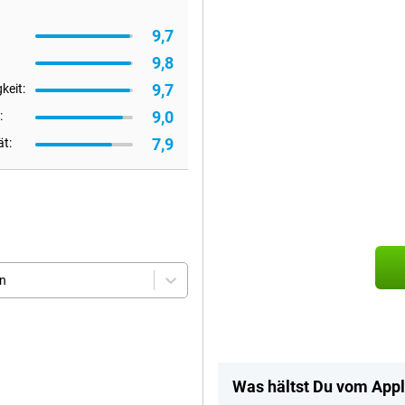
9,7
9,8
9,7
keit:
9,0
:
7,9
ät:
en
Was hältst Du vom Appl