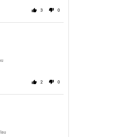
3
0
au
2
0
Blau