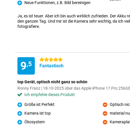
Neue Funktionen, z.B. Bild bereinigen
Pro
Ja, es ist teuer. Aber ich bin auch wirklich zufrieden. Der Akku
den ganzen Tag. Und mir ist die Kamera sehr wichtig, da ich vi
fotografiere.
5 Sterne
9
,5
Fantastisch
top Gerät, optisch nicht ganz so schön
Ronny Franz | 18-10-2025 über das Apple iPhone 17 Pro 256G
Ich empfehle dieses Produkt
Größe ist Perfekt
Optisch nic
Pro
Kontra
Kamera ist top
material nu
Pro
Kontra
Ökosystem
Kameraplat
Pro
Kontra