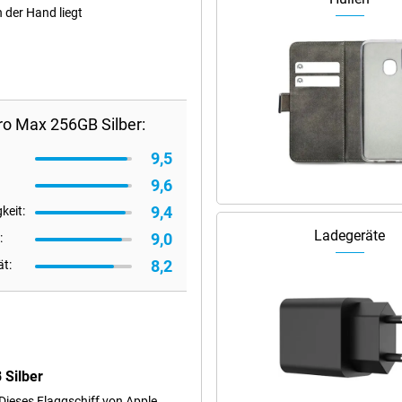
 der Hand liegt
ro Max 256GB Silber:
9,5
9,6
9,4
keit:
Ladegeräte
9,0
:
8,2
ät:
 Silber
Dieses Flaggschiff von Apple