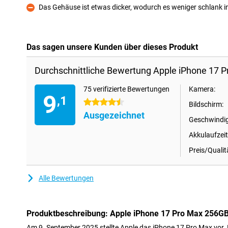
Das Gehäuse ist etwas dicker, wodurch es weniger schlank in
Kontra
Das sagen unsere Kunden über dieses Produkt
Durchschnittliche Bewertung Apple iPhone 17 P
75 verifizierte Bewertungen
Kamera:
9
,1
4.5 Sterne
Bildschirm:
Ausgezeichnet
Geschwindig
Akkulaufzeit
Preis/Qualit
Alle Bewertungen
Produktbeschreibung: Apple iPhone 17 Pro Max 256GB
Am 9. September 2025 stellte Apple das iPhone 17 Pro Max vor. 