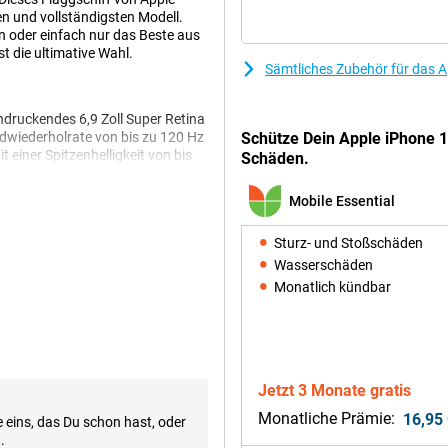
ten und vollständigsten Modell.
en oder einfach nur das Beste aus
 die ultimative Wahl.
Sämtliches Zubehör für das A
ndruckendes 6,9 Zoll Super Retina
dwiederholrate von bis zu 120 Hz
Schütze Dein Apple iPhone 
t einer Spitzenhelligkeit von bis
Schäden.
 eine hervorragende Sichtbarkeit.
nsatz. Wenn Sie die gleiche
Mobile Essential
ple iPhone 17 Pro vielleicht das
Sturz- und Stoßschäden
Wasserschäden
Monatlich kündbar
m. Die Hauptkamera hat einen 48-
t sie über eine 48-MP-
bis zu 8-fachem optischem Zoom.
ingen Ihnen auch bei schlechten
-TrueDepth-Frontkamera liefert
Jetzt 3 Monate gratis
Monatliche Prämie:
16,95
 eins, das Du schon hast, oder
.