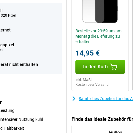
ll
320 Pixel
ternet
Bestelle vor 23:59 um am
Montag
die Lieferung zu
erhalten
gapixel
eo
14,95 €
erät nicht enthalten
In den Korb
Inkl. MwSt
|
Kostenloser Versand
Sämtliches Zubehör für das A
r
Leistung
Finde das ideale Zubehör fü
intensiver Nutzung kühl
d Haltbarkeit
Hüllen