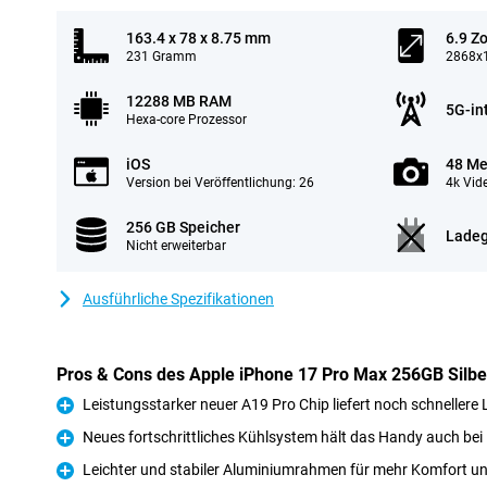
163.4 x 78 x 8.75 mm
6.9 Zo
231 Gramm
2868x1
12288 MB RAM
5G-in
Hexa-core Prozessor
iOS
48 Me
Version bei Veröffentlichung: 26
4k Vid
256 GB Speicher
Ladeg
Nicht erweiterbar
Ausführliche Spezifikationen
Pros & Cons des Apple iPhone 17 Pro Max 256GB Silbe
Leistungsstarker neuer A19 Pro Chip liefert noch schnellere 
Pro
Neues fortschrittliches Kühlsystem hält das Handy auch bei 
Pro
Leichter und stabiler Aluminiumrahmen für mehr Komfort un
Pro