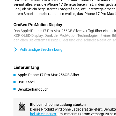
vereint alles, was die iPhone 17 Serie zu bieten hat, in dem größ
Egal, ob Sie ein begeisterter Fotograf sind, oft unterwegs arbeit
Ihrem Smartphone herausholen wollen, das iPhone 17 Pro Max ist
Großes ProMotion Display
Das Apple iPhone 17 Pro Max 256GB Silver verfügt über ein beei
XDR OLED-Display. Dank der ProMotion Technologie mit einer Bil
genießen Sie extrem flüssige Bilder und eine schnelle Reaktion. Mi
zu 3.000 nits bietet dieses Display selbst bei hellem Sonnenlicht
Perfekt für Filme, Spiele, Multitasking und den professionellen Ei
Vollständige Beschreibung
Funktionalität suchen, aber einen kleineren Bildschirm, ist das Ap
Richtige für Sie.
Lieferumfang
Fortschrittliches Kamerasystem
Apple iPhone 17 Pro Max 256GB Silber
Das iPhone 17 Pro Max bietet ein leistungsstarkes Kamerasyste
MP-Sensor für außergewöhnlich scharfe Fotos. Außerdem verfüg
USB-Kabel
Ultraweitwinkelkamera und eine 48-MP-Teleobjektivkamera mit 
Benutzerhandbuch
Dank des Nachtmodus und der intelligenten Bildverarbeitung gel
Lichtverhältnissen beeindruckende Fotos und Videos. Die 18-MP
gestochen scharfe Selfies und unterstützt Face ID.
Bleibe nicht ohne Ladung stecken
Dieses Produkt wird ohne Ladegerät geliefert. Benutze
Superschneller A19 Pro Chip
hol Dir ein neues
, um immer mit Strom versorgt zu sein