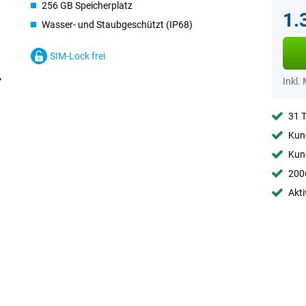
256 GB Speicherplatz
1.
Wasser- und Staubgeschützt (IP68)
SIM-Lock frei
Inkl.
31 
Kund
Kund
2006
Akti