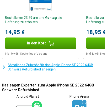
Stöße ist, damit Dein iPhone SE 2022 so lange wie möglich wie neu
bleibt.
Eine kleinere Größe
Bestelle vor 23:59 um am
Montag
die
Bestelle vor
Lieferung zu erhalten
Lieferung zu 
Bevorzugst Du ein etwas kleineres Telefon? Dann entscheiden
Dich für dieses Telefon mit einer kleinen Bildschirmdiagonale! Du
14,95 €
18,95 €
möchtest lieber Inhalte in HD ansehen? Dann ist das Apple iPhone
SE 2022 mit seinem HD-fähigen Bildschirm das Richtige für Dich.
Dieses Apple-Handy hat auch Stereo-Lautsprecher, das bedeutet,
In den Korb
dass es über zwei Lautsprecher verfügt und daher einen besseren
und lauteren Klang erzeugt.
Inkl. MwSt
|
Kostenloser Versand
Inkl. MwSt
|
Kos
Sämtliches Zubehör für das Apple iPhone SE 2022 64GB
Schwarz Refurbished anzeigen
Das sagen Experten zum Apple iPhone SE 2022 64GB
Schwarz Refurbished
Android Planet
Phone Arena