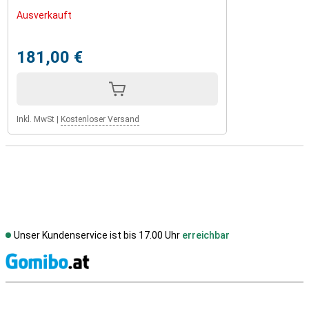
Ausverkauft
181,00 €
Inkl. MwSt
|
Kostenloser Versand
Unser Kundenservice ist bis 17.00 Uhr
erreichbar
S
Externe Shopbewertungen