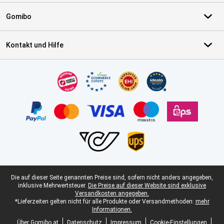
Gomibo
Kontakt und Hilfe
Zertifikate, Zahlungsmittel, Lieferdienstpartner
Juristische Fußzeile
Die auf dieser Seite genannten Preise sind, sofern nicht anders angegeben,
inklusive Mehrwertsteuer.
Die Preise auf dieser Website sind exklusive
Versandkosten angegeben.
*Lieferzeiten gelten nicht für alle Produkte oder Versandmethoden:
mehr
Informationen.
Über Gomibo.at
Datenschutz
Impressum
Cookie-Einstellungen