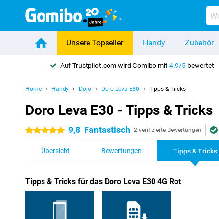
Unsere Topseller
Handy
Zubehör
Auf Trustpilot.com wird Gomibo mit
4.9/5
bewertet
Home
Handy
Doro
Doro Leva E30
Tipps & Tricks
Doro Leva E30 - Tipps & Tricks
9,8
Fantastisch
5 Sterne
2 verifizierte Bewertungen
Übersicht
Bewertungen
Tipps & Tricks
Tipps & Tricks für das Doro Leva E30 4G Rot