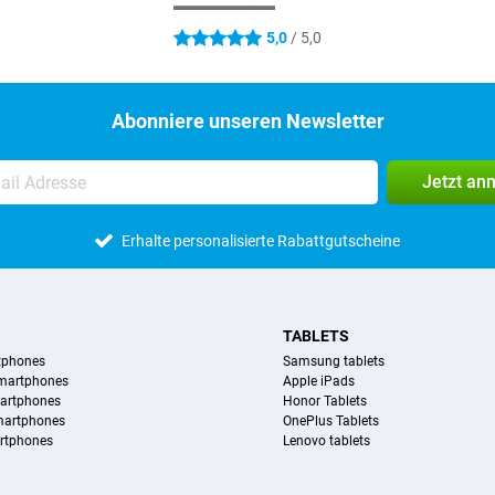
5,0
/ 5,0
5 Sterne
Abonniere unseren Newsletter
Jetzt an
Erhalte personalisierte Rabattgutscheine
TABLETS
tphones
Samsung tablets
martphones
Apple iPads
artphones
Honor Tablets
martphones
OnePlus Tablets
rtphones
Lenovo tablets