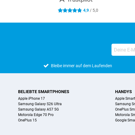
4,9
/ 5,0
4.9 Sterne
Bleibe immer auf dem Laufenden
BELIEBTE SMARTPHONES
HANDYS
Apple iPhone 17
Apple Smar
Samsung Galaxy S26 Ultra
Samsung S
Samsung Galaxy A57 5G
OnePlus Sm
Motorola Edge 70 Pro
Motorola S
OnePlus 15
Google Sma