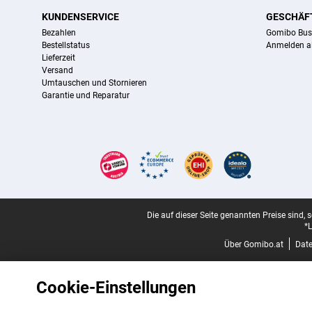
KUNDENSERVICE
GESCHÄF
Bezahlen
Gomibo Bus
Bestellstatus
Anmelden a
Lieferzeit
Versand
Umtauschen und Stornieren
Garantie und Reparatur
Zertifikate, Zahlungsmittel, Lieferdienstpartner
Juristische Fußzeile
Die auf dieser Seite genannten Preise sind, 
*L
Über Gomibo.at
Dat
Cookie-Einstellungen