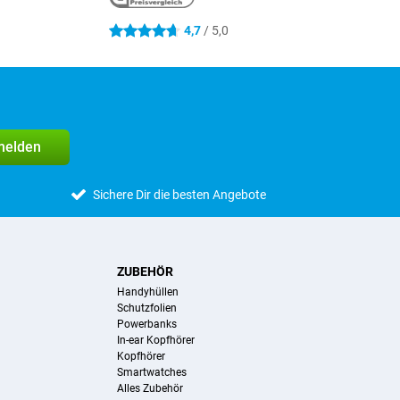
4,7
/ 5,0
4.7 Sterne
melden
Sichere Dir die besten Angebote
ZUBEHÖR
Handyhüllen
Schutzfolien
Powerbanks
In-ear Kopfhörer
Kopfhörer
Smartwatches
Alles Zubehör