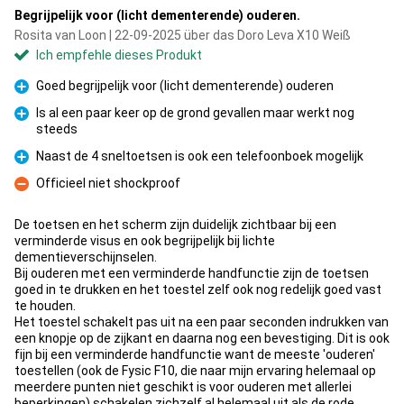
Begrijpelijk voor (licht dementerende) ouderen.
Rosita van Loon | 22-09-2025 über das Doro Leva X10 Weiß
Ich empfehle dieses Produkt
Goed begrijpelijk voor (licht dementerende) ouderen
Pro
Is al een paar keer op de grond gevallen maar werkt nog
steeds
Pro
Naast de 4 sneltoetsen is ook een telefoonboek mogelijk
Pro
Officieel niet shockproof
Kontra
De toetsen en het scherm zijn duidelijk zichtbaar bij een
verminderde visus en ook begrijpelijk bij lichte
dementieverschijnselen.
Bij ouderen met een verminderde handfunctie zijn de toetsen
goed in te drukken en het toestel zelf ook nog redelijk goed vast
te houden.
Het toestel schakelt pas uit na een paar seconden indrukken van
een knopje op de zijkant en daarna nog een bevestiging. Dit is ook
fijn bij een verminderde handfunctie want de meeste 'ouderen'
toestellen (ook de Fysic F10, die naar mijn ervaring helemaal op
meerdere punten niet geschikt is voor ouderen met allerlei
beperkingen) schakelen zichzelf al helemaal uit als de rode