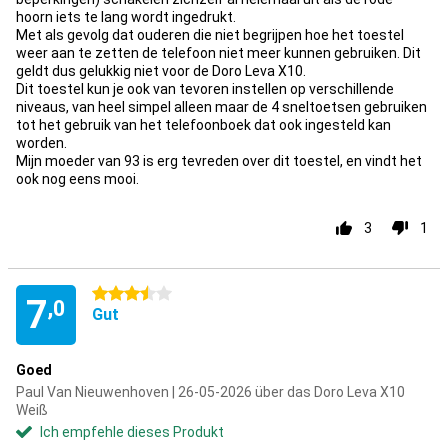
hoorn iets te lang wordt ingedrukt.
Met als gevolg dat ouderen die niet begrijpen hoe het toestel
weer aan te zetten de telefoon niet meer kunnen gebruiken. Dit
geldt dus gelukkig niet voor de Doro Leva X10.
Dit toestel kun je ook van tevoren instellen op verschillende
niveaus, van heel simpel alleen maar de 4 sneltoetsen gebruiken
tot het gebruik van het telefoonboek dat ook ingesteld kan
worden.
Mijn moeder van 93 is erg tevreden over dit toestel, en vindt het
ook nog eens mooi.
3
1
3.5 Sterne
7
,0
Gut
Goed
Paul Van Nieuwenhoven | 26-05-2026 über das Doro Leva X10
Weiß
Ich empfehle dieses Produkt