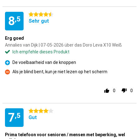
4.5 Sterne
8
,5
Sehr gut
Erg goed
Annalies van Dijk | 07-05-2026 über das Doro Leva X10 Weiß
Ich empfehle dieses Produkt
De voelbaarheid van de knoppen
Pro
Als je blind bent, kun je niet lezen op het scherm
Kontra
0
0
4 Sterne
7
,5
Gut
Prima telefoon voor senioren / mensen met beperking, wel