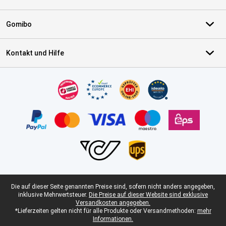
Gomibo
Kontakt und Hilfe
Zertifikate, Zahlungsmittel, Lieferdienstpartner
Juristische Fußzeile
Die auf dieser Seite genannten Preise sind, sofern nicht anders angegeben,
inklusive Mehrwertsteuer.
Die Preise auf dieser Website sind exklusive
Versandkosten angegeben.
*Lieferzeiten gelten nicht für alle Produkte oder Versandmethoden:
mehr
Informationen.