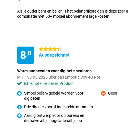
Pro
Als je ouder bent en bellen is het belangrijkste dan is deze zeer 
combinatie met 50+ mobiel abonnement lage kosten
4.5 Sterne
8
,8
Ausgezeichnet
Warm aanbevolen voor digibete senioren
M.F. | 30-05-2025 über das Emporia Joy 4G Rot
Ich empfehle dieses Produkt
Simpel bellen/gebeld worden voor
Geen
Kontra
digibeten
Pro
Drie directe vooraf ingestelde nummers
Pro
Aardig ontwerp voor op bureau en
derhalve altijd opgeladenaltijd op
Pro