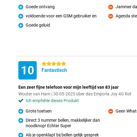
Goede ontvang
Jammer dat
Pro
Kontra
voldoende voor een GSM gebruiker en
Agenda stel
Pro
Kontra
Goede geluid
Pro
5 Sterne
10
Fantastisch
Een zeer fijne telefoon voor mijn leeftijd van 83 jaar
Wouter van Harn | 30-05-2025 über das Emporia Joy 4G Rot
Ich empfehle dieses Produkt
Grote toetsen
Geen What
Pro
Kontra
Direct 3 nummer bellen, makkelijker dan
noodknop! Echter Super
Pro
Als je openklapt bij bellen gelijk gesprek