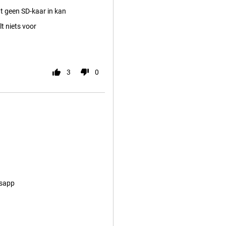
 geen SD-kaar in kan
t niets voor
3
0
sapp