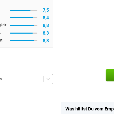
7,5
8,4
8,8
keit:
8,3
:
8,8
ät:
en
Was hältst Du vom Emp