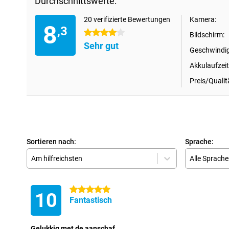
Durchschnittswerte:
20 verifizierte Bewertungen
Kamera:
8
,3
4 Sterne
Bildschirm:
Sehr gut
Geschwindig
Akkulaufzeit
Preis/Qualit
Sortieren nach:
Sprache:
Am hilfreichsten
Alle Sprach
5 Sterne
10
Fantastisch
Gelukkig met de aanschaf