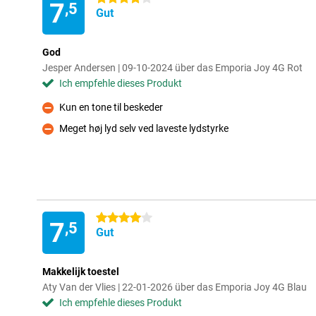
7
,5
Gut
God
Jesper Andersen | 09-10-2024 über das Emporia Joy 4G Rot
Ich empfehle dieses Produkt
Kun en tone til beskeder
Kontra
Meget høj lyd selv ved laveste lydstyrke
Kontra
4 Sterne
7
,5
Gut
Makkelijk toestel
Aty Van der Vlies | 22-01-2026 über das Emporia Joy 4G Blau
Ich empfehle dieses Produkt