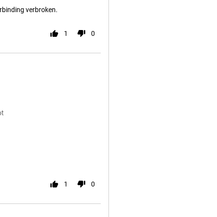
erbinding verbroken.
1
0
ot
1
0