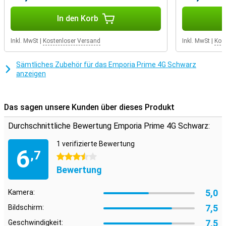
In den Korb
Inkl. MwSt
|
Kostenloser Versand
Inkl. MwSt
|
Kos
Sämtliches Zubehör für das Emporia Prime 4G Schwarz
anzeigen
Das sagen unsere Kunden über dieses Produkt
Durchschnittliche Bewertung Emporia Prime 4G Schwarz:
1 verifizierte Bewertung
6
,7
3.5 Sterne
Bewertung
5,0
Kamera:
7,5
Bildschirm:
7,5
Geschwindigkeit: