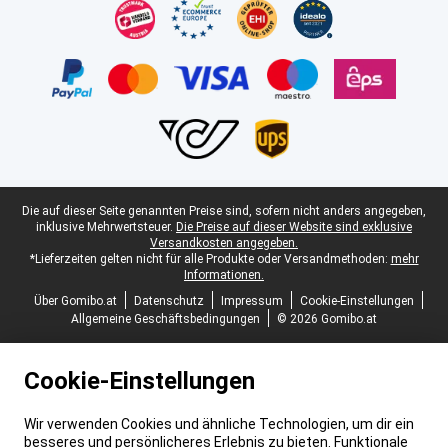
Juristische Fußzeile
Die auf dieser Seite genannten Preise sind, sofern nicht anders angegeben,
inklusive Mehrwertsteuer.
Die Preise auf dieser Website sind exklusive
Versandkosten angegeben.
*Lieferzeiten gelten nicht für alle Produkte oder Versandmethoden:
mehr
Informationen.
Über Gomibo.at
Datenschutz
Impressum
Cookie-Einstellungen
Allgemeine Geschäftsbedingungen
© 2026 Gomibo.at
Cookie-Einstellungen
Wir verwenden Cookies und ähnliche Technologien, um dir ein
besseres und persönlicheres Erlebnis zu bieten. Funktionale