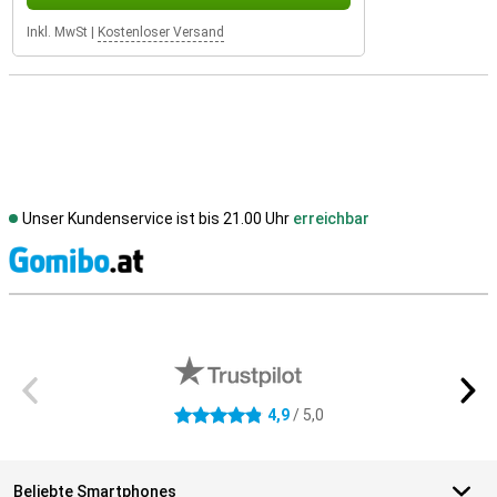
Inkl. MwSt
|
Kostenloser Versand
Unser Kundenservice ist bis 21.00 Uhr
erreichbar
S
Externe Shopbewertungen
4,9
/ 5,0
4.9 Sterne
Beliebte Smartphones