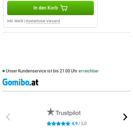
In den Korb
Inkl. MwSt
|
Kostenloser Versand
Unser Kundenservice ist bis 21.00 Uhr
erreichbar
S
Externe Shopbewertungen
4,9
/ 5,0
4.9 Sterne