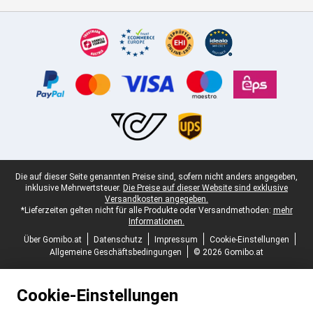
Zertifikate, Zahlungsmittel, Lieferdienstpartner
Juristische Fußzeile
Die auf dieser Seite genannten Preise sind, sofern nicht anders angegeben,
inklusive Mehrwertsteuer.
Die Preise auf dieser Website sind exklusive
Versandkosten angegeben.
*Lieferzeiten gelten nicht für alle Produkte oder Versandmethoden:
mehr
Informationen.
Über Gomibo.at
Datenschutz
Impressum
Cookie-Einstellungen
Allgemeine Geschäftsbedingungen
© 2026 Gomibo.at
Cookie-Einstellungen