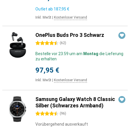
Outlet ab
187,95 €
Inkl. MwSt
|
Kostenloser Versand
OnePlus Buds Pro 3 Schwarz
4.5 Sterne
(
62
)
Bestelle vor 23:59 um am
Montag
die Lieferung
zu erhalten
97,95 €
Inkl. MwSt
|
Kostenloser Versand
Samsung Galaxy Watch 8 Classic
Silber (Schwarzes Armband)
4.5 Sterne
(
96
)
Vorübergehend ausverkauft