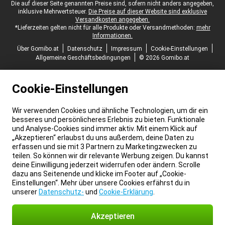
Juristische Fußzeile
Die auf dieser Seite genannten Preise sind, sofern nicht anders angegeben,
inklusive Mehrwertsteuer.
Die Preise auf dieser Website sind exklusive
Versandkosten angegeben.
*Lieferzeiten gelten nicht für alle Produkte oder Versandmethoden:
mehr
Informationen.
Über Gomibo.at
Datenschutz
Impressum
Cookie-Einstellungen
Allgemeine Geschäftsbedingungen
© 2026 Gomibo.at
Cookie-Einstellungen
Wir verwenden Cookies und ähnliche Technologien, um dir ein
besseres und persönlicheres Erlebnis zu bieten. Funktionale
und Analyse-Cookies sind immer aktiv. Mit einem Klick auf
„Akzeptieren“ erlaubst du uns außerdem, deine Daten zu
erfassen und sie mit 3 Partnern zu Marketingzwecken zu
teilen. So können wir dir relevante Werbung zeigen. Du kannst
deine Einwilligung jederzeit widerrufen oder ändern. Scrolle
dazu ans Seitenende und klicke im Footer auf „Cookie-
Einstellungen“. Mehr über unsere Cookies erfährst du in
unserer
Datenschutz-
und
Cookie-Erklärung
.
Akzeptieren