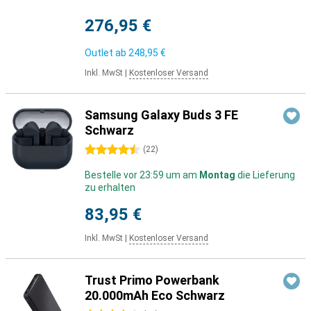
276,95 €
Outlet ab
248,95 €
Inkl. MwSt
|
Kostenloser Versand
Samsung Galaxy Buds 3 FE
Schwarz
4.5 Sterne
(
22
)
Bestelle vor 23:59 um am
Montag
die Lieferung
zu erhalten
83,95 €
Inkl. MwSt
|
Kostenloser Versand
Trust Primo Powerbank
20.000mAh Eco Schwarz