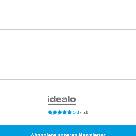
S
5,0
/ 5,0
5 Sterne
Abonniere unseren Newsletter