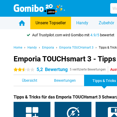
Unsere Topseller
Handy
Zubehör
Auf Trustpilot.com wird Gomibo mit
4.9/5
bewertet
Home
Handy
Emporia
Emporia TOUCHsmart 3
Tipps & Trick
Emporia TOUCHsmart 3 - Tipps 
5,2
Bewertung
Aus
2.5 Sterne
5 verifizierte Bewertungen
Übersicht
Bewertungen
Tipps & Tricks
Tipps & Tricks für das Emporia TOUCHsmart 3 Schwar