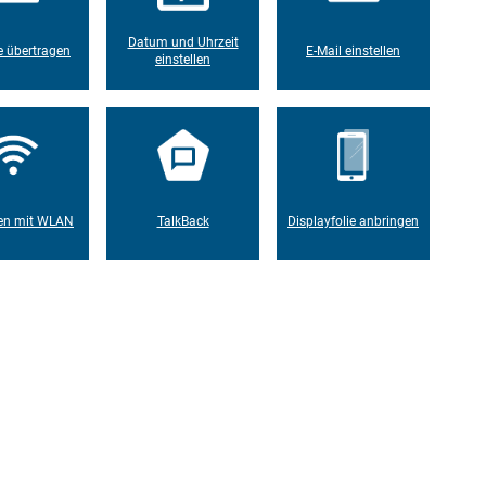
Datum und Uhrzeit
 übertragen
E-Mail einstellen
einstellen
en mit WLAN
TalkBack
Displayfolie anbringen