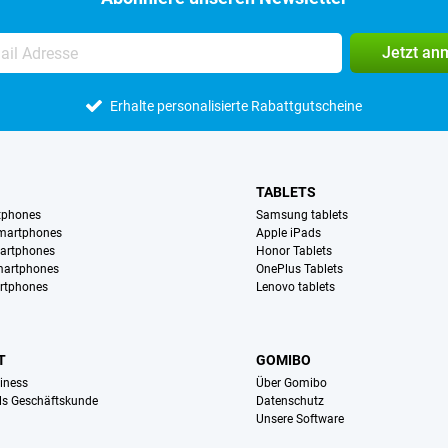
Jetzt an
Erhalte personalisierte Rabattgutscheine
TABLETS
tphones
Samsung tablets
martphones
Apple iPads
artphones
Honor Tablets
martphones
OnePlus Tablets
rtphones
Lenovo tablets
T
GOMIBO
iness
Über Gomibo
ls Geschäftskunde
Datenschutz
Unsere Software