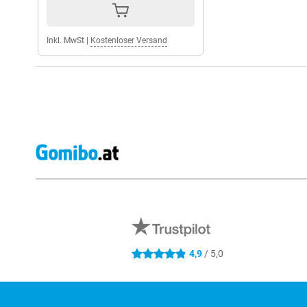
Inkl. MwSt
|
Kostenloser Versand
Externe Shopbewertungen
4,9
/ 5,0
4.9 Sterne