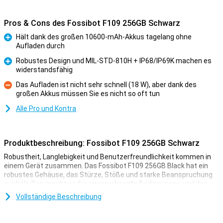
Pros & Cons des Fossibot F109 256GB Schwarz
Hält dank des großen 10600-mAh-Akkus tagelang ohne
Aufladen durch
Pro
Robustes Design und MIL-STD-810H + IP68/IP69K machen es
widerstandsfähig
Pro
Das Aufladen ist nicht sehr schnell (18 W), aber dank des
großen Akkus müssen Sie es nicht so oft tun
Kontra
Alle Pro und Kontra
Produktbeschreibung: Fossibot F109 256GB Schwarz
Robustheit, Langlebigkeit und Benutzerfreundlichkeit kommen in
einem Gerät zusammen. Das Fossibot F109 256GB Black hat ein
robustes Gehäuse, das Stürze, Stöße und starke Beanspruchung
aushält. Das macht es für anspruchsvolle Bedingungen und den
täglichen Gebrauch geeignet. Egal, ob Sie arbeiten, reisen oder im
Vollständige Beschreibung
Freien aktiv sind, das Fossibot F109 wird weiterhin zuverlässig
funktionieren. So haben Sie immer ein Smartphone, das alles
mitmacht und Sie nicht im Stich lässt.