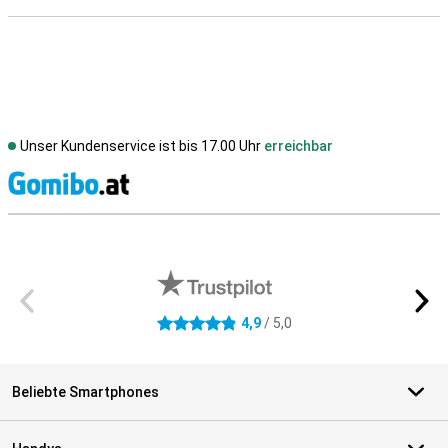
Unser Kundenservice ist bis 17.00 Uhr
erreichbar
S
Externe Shopbewertungen
4,9
/ 5,0
4.9 Sterne
Beliebte Smartphones