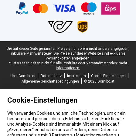
Juristische Fußzeile
Die auf dieser Seite genannten Preise sind, sofern nicht anders angegeben,
inklusive Mehrwertsteuer.
Die Preise auf dieser Website sind exklusive
Versandkosten angegeben.
*Lieferzeiten gelten nicht für alle Produkte oder Versandmethoden:
mehr
Informationen.
Über Gomibo.at
Datenschutz
Impressum
Cookie-Einstellungen
Allgemeine Geschäftsbedingungen
© 2026 Gomibo.at
Cookie-Einstellungen
Wir verwenden Cookies und ähnliche Technologien, um dir ein
besseres und persönlicheres Erlebnis zu bieten. Funktionale
und Analyse-Cookies sind immer aktiv. Mit einem Klick auf
„Akzeptieren“ erlaubst du uns außerdem, deine Daten zu
erfassen und sie mit 3 Partnern zu Marketingzwecken zu