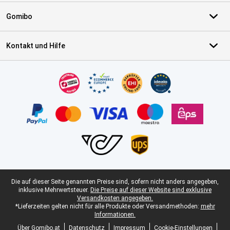
Gomibo
Kontakt und Hilfe
Zertifikate, Zahlungsmittel, Lieferdienstpartner
Juristische Fußzeile
Die auf dieser Seite genannten Preise sind, sofern nicht anders angegeben,
inklusive Mehrwertsteuer.
Die Preise auf dieser Website sind exklusive
Versandkosten angegeben.
*Lieferzeiten gelten nicht für alle Produkte oder Versandmethoden:
mehr
Informationen.
Über Gomibo.at
Datenschutz
Impressum
Cookie-Einstellungen