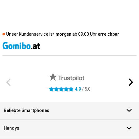
Unser Kundenservice ist
morgen
ab 09.00 Uhr
erreichbar
S
Externe Shopbewertungen
4,9
/ 5,0
4.9 Sterne
Beliebte Smartphones
Handys