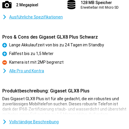
128 MB Speicher
2 Megapixel
Erweiterbar mit Micro SD
Ausführliche Spezifikationen
Pros & Cons des Gigaset GLX8 Plus Schwarz
Lange Akkulaufzeit von bis zu 24 Tagen im Standby
Pro
Fallfest bis zu 1,5 Meter
Pro
Kamera ist mit 2MP begrenzt
Kontra
Alle Pro und Kontra
Produktbeschreibung: Gigaset GLX8 Plus
Das Gigaset GLX8 Plus ist für alle gedacht, die ein robustes und
zuverlässiges Mobiltelefon suchen. Dieses robuste Telefon ist
dank der IP68-Zertifizierung staub- und wasserdicht und übersteht
mühelos einen Fall aus bis zu 1,5 Metern Höhe. Außerdem
profitieren Sie von einem leistungsstarken 2.500-mAh-Akku mit bis
Vollständige Beschreibung
zu 24 Tagen Standby-Zeit und 18 Stunden Gesprächszeit. Mit Dual-