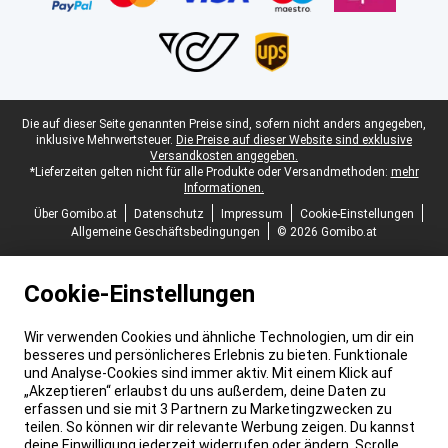
Juristische Fußzeile
Die auf dieser Seite genannten Preise sind, sofern nicht anders angegeben,
inklusive Mehrwertsteuer.
Die Preise auf dieser Website sind exklusive
Versandkosten angegeben.
*Lieferzeiten gelten nicht für alle Produkte oder Versandmethoden:
mehr
Informationen.
Über Gomibo.at
Datenschutz
Impressum
Cookie-Einstellungen
Allgemeine Geschäftsbedingungen
© 2026 Gomibo.at
Cookie-Einstellungen
Wir verwenden Cookies und ähnliche Technologien, um dir ein
besseres und persönlicheres Erlebnis zu bieten. Funktionale
und Analyse-Cookies sind immer aktiv. Mit einem Klick auf
„Akzeptieren“ erlaubst du uns außerdem, deine Daten zu
erfassen und sie mit 3 Partnern zu Marketingzwecken zu
teilen. So können wir dir relevante Werbung zeigen. Du kannst
deine Einwilligung jederzeit widerrufen oder ändern. Scrolle