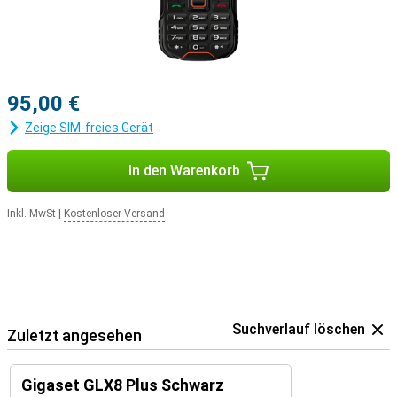
harten Bedingungen arbeiten, viel unterwegs sind oder sich gerne
im Freien bewegen, dieses Gigaset arbeitet zuverlässig weiter. So
entscheiden Sie sich für ein langlebiges Mobiltelefon, das Sie nicht
so schnell im Stich lässt.
95,00 €
Zeige SIM-freies Gerät
In den Warenkorb
Inkl. MwSt
|
Kostenloser Versand
Suchverlauf löschen
Zuletzt angesehen
Gigaset GLX8 Plus Schwarz