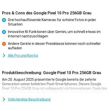
Pros & Cons des Google Pixel 10 Pro 256GB Grau
Drei hochauflösende Kameras für schöne Fotos in jeder
Situation
Pro
Innovative KI-Funktionen über Gemini, um schnell etwas im
Internet nachzuschlagen
Pro
Andere Geräte in dieser Preisklasse können noch schneller
aufladen
Kontra
Alle Pro und Kontra
Produktbeschreibung: Google Pixel 10 Pro 256GB Grau
Am 20. August 2025 präsentierte Google bereits die zehnte
Generation seiner beliebten Pixel-Smartphones. Dieses Google
Pixel 10 Pro 256GB Grau ist vollgepackt mit Innovationen. Dank des
leistungsstarken Google Tensor G5-Chips, des fortschrittlichen
Dreifach-Kamerasystems und der praktischen KI-Funktionen mit
Vollständige Beschreibung
Gemini sind Sie immer einen Schritt voraus. Sie nehmen mühelos
Fotos in Profiqualität auf, erledigen komplexe Aufgaben mit der
Kraft der KI und genießen ein gestochen scharfes und dennoch