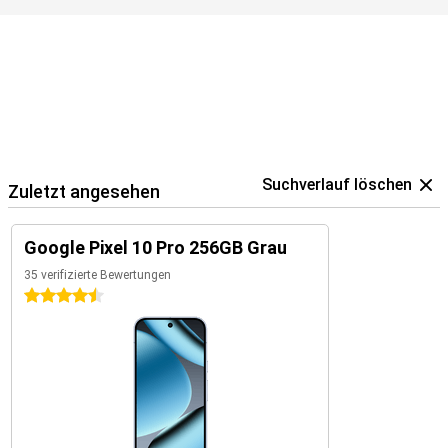
Google Ökosystem
Das Google-Ökosystem sorgt dafür, dass alle Ihre Google-Geräte
perfekt zusammenarbeiten. So können Sie zum Beispiel das
Google Pixel 10 Pro 256GB Grau mit der Google Pixel Watch 4 oder
den Google Pixel Buds 2a im Handumdrehen kombinieren. Diese
Geräte passen nahtlos zu Ihrem Telefon und verfügen über den
Google Assistant. Außerdem können Sie Ihre Google Home-Geräte
innerhalb dieses Ökosystems ganz einfach steuern.
Suchverlauf löschen
Zuletzt angesehen
Google Pixel 10 Pro 256GB Grau
35 verifizierte Bewertungen
4.5 Sterne