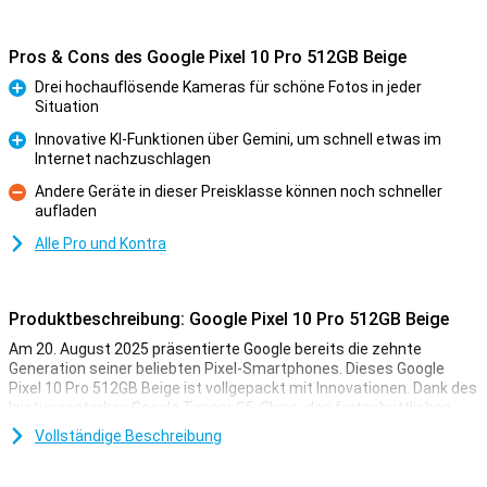
Pros & Cons des Google Pixel 10 Pro 512GB Beige
Drei hochauflösende Kameras für schöne Fotos in jeder
Situation
Pro
Innovative KI-Funktionen über Gemini, um schnell etwas im
Internet nachzuschlagen
Pro
Andere Geräte in dieser Preisklasse können noch schneller
aufladen
Kontra
Alle Pro und Kontra
Produktbeschreibung: Google Pixel 10 Pro 512GB Beige
Am 20. August 2025 präsentierte Google bereits die zehnte
Generation seiner beliebten Pixel-Smartphones. Dieses Google
Pixel 10 Pro 512GB Beige ist vollgepackt mit Innovationen. Dank des
leistungsstarken Google Tensor G5-Chips, des fortschrittlichen
Dreifach-Kamerasystems und der praktischen KI-Funktionen mit
Vollständige Beschreibung
Gemini sind Sie immer einen Schritt voraus. Sie nehmen mühelos
Fotos in Profiqualität auf, erledigen komplexe Aufgaben mit der
Kraft der KI und genießen ein gestochen scharfes und dennoch