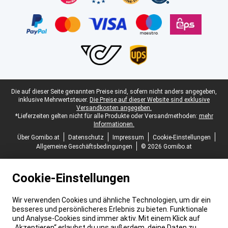
Juristische Fußzeile
Die auf dieser Seite genannten Preise sind, sofern nicht anders angegeben,
inklusive Mehrwertsteuer.
Die Preise auf dieser Website sind exklusive
Versandkosten angegeben.
*Lieferzeiten gelten nicht für alle Produkte oder Versandmethoden:
mehr
Informationen.
Über Gomibo.at
Datenschutz
Impressum
Cookie-Einstellungen
Allgemeine Geschäftsbedingungen
© 2026 Gomibo.at
Cookie-Einstellungen
Wir verwenden Cookies und ähnliche Technologien, um dir ein
besseres und persönlicheres Erlebnis zu bieten. Funktionale
und Analyse-Cookies sind immer aktiv. Mit einem Klick auf
„Akzeptieren“ erlaubst du uns außerdem, deine Daten zu