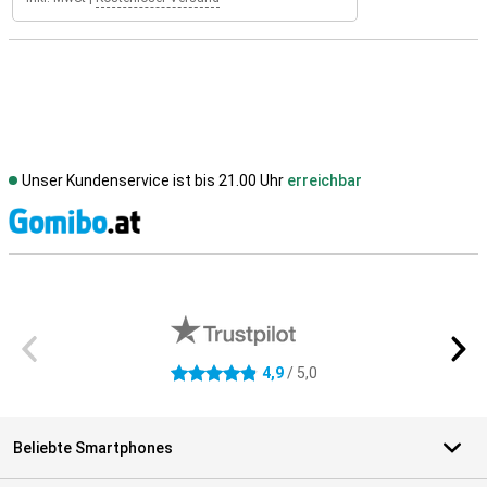
Unser Kundenservice ist bis 21.00 Uhr
erreichbar
S
Externe Shopbewertungen
4,9
/ 5,0
4.9 Sterne
Beliebte Smartphones