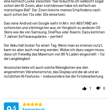
eine komisch Lücke zwischen "hier bräuchte ich vielleicht sogar
schon den KI-Zoom, aber stattdessen habe ich einfach ein
matschiges Bild". Der Zoom könnte meines Empfindens nach
auch schon bei 15x oder 20x einsetzen.
Das reine Android von Google sieht m.M.n. mit ABSTAND am
schönsten und stimmigsten aus, im Vergleich zu anderen OS
Skins wie die von Samsung, OnePlus oder Xiaomi. Dazu kommen
7 Jahren Softwareupdates – perfekt!
Der Akku hält locker für einen Tag. Wenn man es intensiv nutzt,
kann es aber auch mal eng werden. Wobei ich dazu sagen muss,
dass ich freiwillig das Maximum von 80 % Laden eingestellt – für
die Langlebigkeit.
Ansonsten liebe ich auch solche Kleinigkeiten wie den
angenehmen Vibrationsmotor, das Display und die ab und an
nützlichen KI-Features – insbesondere bei der Fotobearbeitung.
1
0
5 Sterne
9
,5
Fantastisch