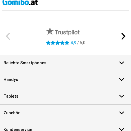
S
Externe Shopbewertungen
4,9
/ 5,0
4.9 Sterne
Beliebte Smartphones
Handys
Tablets
Zubehör
Kundenservice