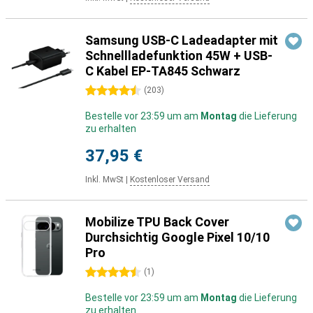
Samsung USB-C Ladeadapter mit
Schnellladefunktion 45W + USB-
C Kabel EP-TA845 Schwarz
4.5 Sterne
(
203
)
Bestelle vor 23:59 um am
Montag
die Lieferung
zu erhalten
37,95 €
Inkl. MwSt
|
Kostenloser Versand
Mobilize TPU Back Cover
Durchsichtig Google Pixel 10/10
Pro
4.5 Sterne
(
1
)
Bestelle vor 23:59 um am
Montag
die Lieferung
zu erhalten