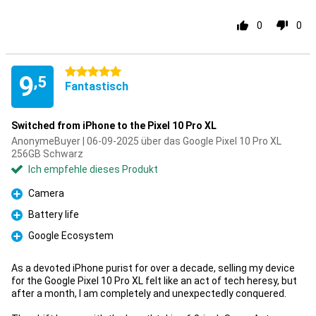
0
0
5 Sterne
9
,5
Fantastisch
Switched from iPhone to the Pixel 10 Pro XL
AnonymeBuyer | 06-09-2025 über das Google Pixel 10 Pro XL
256GB Schwarz
Ich empfehle dieses Produkt
Camera
Pro
Battery life
Pro
Google Ecosystem
Pro
As a devoted iPhone purist for over a decade, selling my device
for the Google Pixel 10 Pro XL felt like an act of tech heresy, but
after a month, I am completely and unexpectedly conquered.