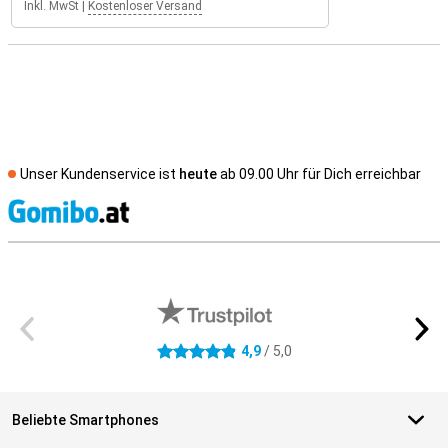
Inkl. MwSt
|
Kostenloser Versand
Unser Kundenservice ist
heute
ab 09.00 Uhr für Dich erreichbar
S
Externe Shopbewertungen
4,9
/ 5,0
4.9 Sterne
Beliebte Smartphones