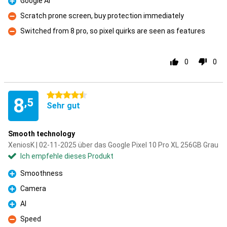
Google AI
Pro
Scratch prone screen, buy protection immediately
Kontra
Switched from 8 pro, so pixel quirks are seen as features
Kontra
0
0
4.5 Sterne
8
,5
Sehr gut
Smooth technology
XeniosK | 02-11-2025 über das Google Pixel 10 Pro XL 256GB Grau
Ich empfehle dieses Produkt
Smoothness
Pro
Camera
Pro
AI
Pro
Speed
Kontra