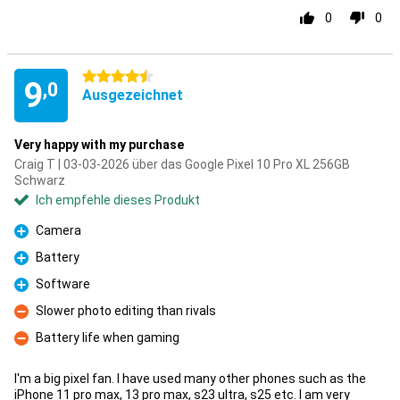
0
0
4.5 Sterne
9
,0
Ausgezeichnet
Very happy with my purchase
Craig T | 03-03-2026 über das Google Pixel 10 Pro XL 256GB
Schwarz
Ich empfehle dieses Produkt
Camera
Pro
Battery
Pro
Software
Pro
Slower photo editing than rivals
Kontra
Battery life when gaming
Kontra
I'm a big pixel fan. I have used many other phones such as the
iPhone 11 pro max, 13 pro max, s23 ultra, s25 etc. I am very