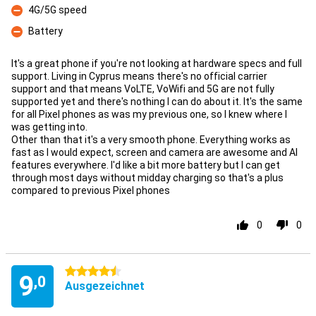
4G/5G speed
Kontra
Battery
Kontra
It's a great phone if you're not looking at hardware specs and full
support. Living in Cyprus means there's no official carrier
support and that means VoLTE, VoWifi and 5G are not fully
supported yet and there's nothing I can do about it. It's the same
for all Pixel phones as was my previous one, so I knew where I
was getting into.
Other than that it's a very smooth phone. Everything works as
fast as I would expect, screen and camera are awesome and AI
features everywhere. I'd like a bit more battery but I can get
through most days without midday charging so that's a plus
compared to previous Pixel phones
0
0
4.5 Sterne
9
,0
Ausgezeichnet