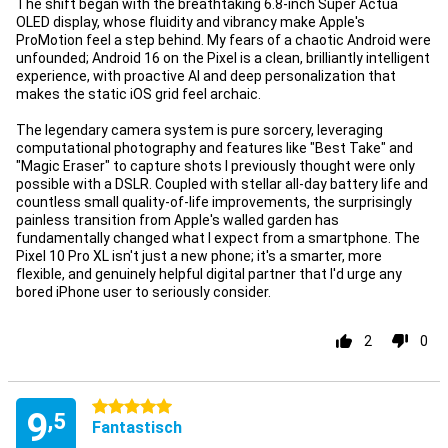
The shift began with the breathtaking 6.8-inch Super Actua
OLED display, whose fluidity and vibrancy make Apple's
ProMotion feel a step behind. My fears of a chaotic Android were
unfounded; Android 16 on the Pixel is a clean, brilliantly intelligent
experience, with proactive AI and deep personalization that
makes the static iOS grid feel archaic.
The legendary camera system is pure sorcery, leveraging
computational photography and features like "Best Take" and
"Magic Eraser" to capture shots I previously thought were only
possible with a DSLR. Coupled with stellar all-day battery life and
countless small quality-of-life improvements, the surprisingly
painless transition from Apple's walled garden has
fundamentally changed what I expect from a smartphone. The
Pixel 10 Pro XL isn't just a new phone; it's a smarter, more
flexible, and genuinely helpful digital partner that I'd urge any
bored iPhone user to seriously consider.
2
0
5 Sterne
9
,5
Fantastisch