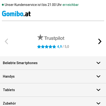
Unser Kundenservice ist bis 21.00 Uhr
erreichbar
S
Externe Shopbewertungen
4,9
/ 5,0
4.9 Sterne
Beliebte Smartphones
Handys
Tablets
Zubehör