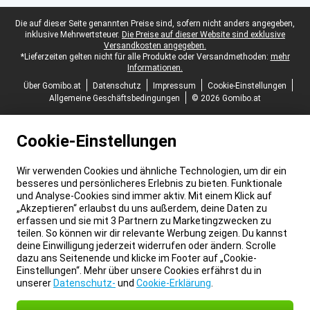
Juristische Fußzeile
Die auf dieser Seite genannten Preise sind, sofern nicht anders angegeben,
inklusive Mehrwertsteuer.
Die Preise auf dieser Website sind exklusive
Versandkosten angegeben.
*Lieferzeiten gelten nicht für alle Produkte oder Versandmethoden:
mehr
Informationen.
Über Gomibo.at
Datenschutz
Impressum
Cookie-Einstellungen
Allgemeine Geschäftsbedingungen
© 2026 Gomibo.at
Cookie-Einstellungen
Wir verwenden Cookies und ähnliche Technologien, um dir ein
besseres und persönlicheres Erlebnis zu bieten. Funktionale
und Analyse-Cookies sind immer aktiv. Mit einem Klick auf
„Akzeptieren“ erlaubst du uns außerdem, deine Daten zu
erfassen und sie mit 3 Partnern zu Marketingzwecken zu
teilen. So können wir dir relevante Werbung zeigen. Du kannst
deine Einwilligung jederzeit widerrufen oder ändern. Scrolle
dazu ans Seitenende und klicke im Footer auf „Cookie-
Einstellungen“. Mehr über unsere Cookies erfährst du in
unserer
Datenschutz-
und
Cookie-Erklärung
.