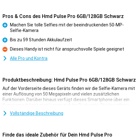
Pros & Cons des Hmd Pulse Pro 6GB/128GB Schwarz
Machen Sie tolle Selfies mit der beeindruckenden 50-MP-
Selfie-Kamera
Pro
Bis zu 59 Stunden Akkulaufzeit
Pro
Dieses Handy ist nicht für anspruchsvolle Spiele geeignet
Kontra
Alle Pro und Kontra
Produktbeschreibung: Hmd Pulse Pro 6GB/128GB Schwarz
Auf der Vorderseite dieses Geräts finden wir die Selfie-Kamera mit
einer Auflösung von 50 Megapixeln und vielen zusätzlichen
Funktionen. Darüber hinaus verfügt dieses Smartphone über ein
Kameramodul mit zwei Linsen auf der Rückseite. Die Hauptlinse
hat eine Auflösung von 50 Megapixeln, was bedeutet, dass Sie
Vollständige Beschreibung
schöne Bilder aufnehmen können. Sie verwenden diese Kamera für
alle normalen Fotos und nutzen sie daher am häufigsten! Neben
diesem Objektiv gibt es einen weiteren Tiefensensor mit einer
Auflösung von 2 Megapixeln.
Finde das ideale Zubehör für Dein Hmd Pulse Pro