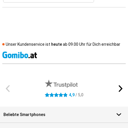
Unser Kundenservice ist
heute
ab 09.00 Uhr für Dich erreichbar
S
Externe Shopbewertungen
4,9
/ 5,0
4.9 Sterne
Beliebte Smartphones