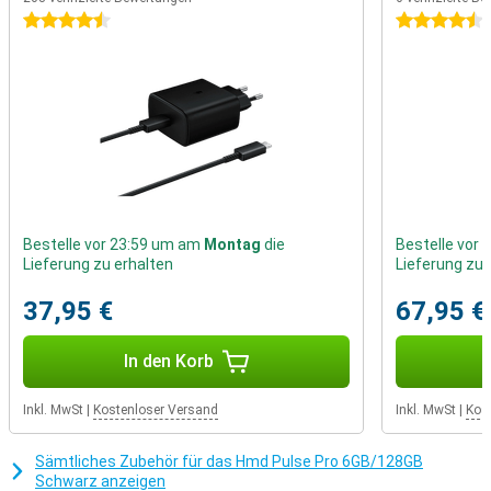
Besser geschützt
4.5 Sterne
4.5 Sterne
Sind Sie auf der Suche nach einem Handy mit
Fingerabdruckscanner? Dann könnte das hier das Richtige für Sie
sein, denn der Fingerabdruckscanner ist an der Seite des Telefons
integriert. Darüber hinaus verfügt dieses Telefon auch über eine
Gesichtserkennung.
Bestelle vor 23:59 um am
Montag
die
Bestelle vor
Lieferung zu erhalten
Lieferung zu 
37,95 €
67,95 €
In den Korb
Inkl. MwSt
|
Kostenloser Versand
Inkl. MwSt
|
Kos
Sämtliches Zubehör für das Hmd Pulse Pro 6GB/128GB
Schwarz anzeigen