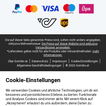
Juristische Fußzeile
Die auf dieser Seite genannten Preise sind, sofern nicht anders angegeben,
inklusive Mehrwertsteuer.
Die Preise auf dieser Website sind exklusive
Versandkosten angegeben.
*Lieferzeiten gelten nicht für alle Produkte oder Versandmethoden:
mehr
Informationen.
Über Gomibo.at
Datenschutz
Impressum
Cookie-Einstellungen
Allgemeine Geschäftsbedingungen
© 2026 Gomibo.at
Cookie-Einstellungen
Wir verwenden Cookies und ähnliche Technologien, um dir ein
besseres und persönlicheres Erlebnis zu bieten. Funktionale
und Analyse-Cookies sind immer aktiv. Mit einem Klick auf
„Akzeptieren“ erlaubst du uns außerdem, deine Daten zu