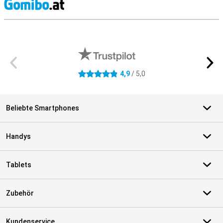
S
Externe Shopbewertungen
4,9
/ 5,0
4.9 Sterne
Beliebte Smartphones
Handys
Tablets
Zubehör
Kundenservice