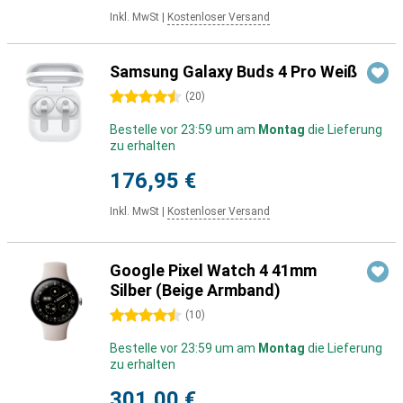
Inkl. MwSt
|
Kostenloser Versand
Samsung Galaxy Buds 4 Pro Weiß
4.5 Sterne
(
20
)
Bestelle vor 23:59 um am
Montag
die Lieferung
zu erhalten
176,95 €
Inkl. MwSt
|
Kostenloser Versand
Google Pixel Watch 4 41mm
Silber (Beige Armband)
4.5 Sterne
(
10
)
Bestelle vor 23:59 um am
Montag
die Lieferung
zu erhalten
301,00 €