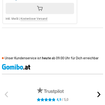
Inkl. MwSt
|
Kostenloser Versand
Unser Kundenservice ist
heute
ab 09.00 Uhr für Dich erreichbar
S
Externe Shopbewertungen
4,9
/ 5,0
4.9 Sterne