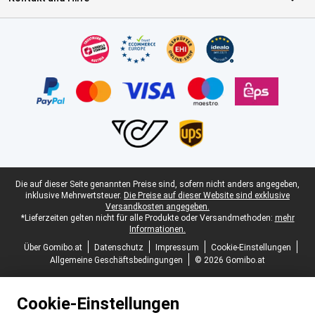
Zertifikate, Zahlungsmittel, Lieferdienstpartner
Juristische Fußzeile
Die auf dieser Seite genannten Preise sind, sofern nicht anders angegeben,
inklusive Mehrwertsteuer.
Die Preise auf dieser Website sind exklusive
Versandkosten angegeben.
*Lieferzeiten gelten nicht für alle Produkte oder Versandmethoden:
mehr
Informationen.
Über Gomibo.at
Datenschutz
Impressum
Cookie-Einstellungen
Allgemeine Geschäftsbedingungen
© 2026 Gomibo.at
Cookie-Einstellungen