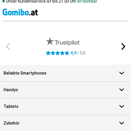
Unser Kundenservice ist bis 21.00 Uhr
erreichbar
S
Externe Shopbewertungen
4,9
/ 5,0
4.9 Sterne
Beliebte Smartphones
Handys
Tablets
Zubehör