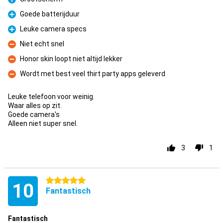
Pro
Goede batterijduur
Pro
Leuke camera specs
Pro
Niet echt snel
Kontra
Honor skin loopt niet altijd lekker
Kontra
Wordt met best veel thirt party apps geleverd
Kontra
Leuke telefoon voor weinig.
Waar alles op zit.
Goede camera's
Alleen niet super snel.
3
1
5 Sterne
10
Fantastisch
Fantastisch