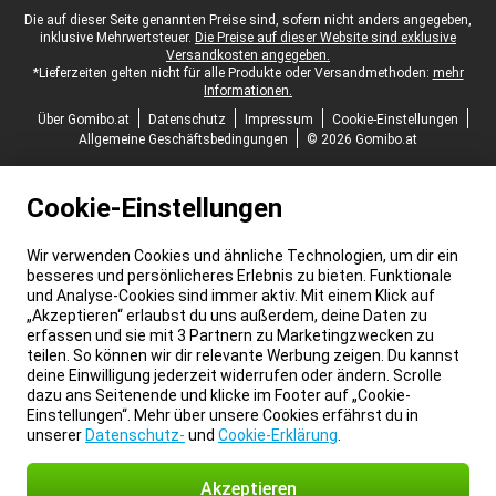
Juristische Fußzeile
Die auf dieser Seite genannten Preise sind, sofern nicht anders angegeben,
inklusive Mehrwertsteuer.
Die Preise auf dieser Website sind exklusive
Versandkosten angegeben.
*Lieferzeiten gelten nicht für alle Produkte oder Versandmethoden:
mehr
Informationen.
Über Gomibo.at
Datenschutz
Impressum
Cookie-Einstellungen
Allgemeine Geschäftsbedingungen
© 2026 Gomibo.at
Cookie-Einstellungen
Wir verwenden Cookies und ähnliche Technologien, um dir ein
besseres und persönlicheres Erlebnis zu bieten. Funktionale
und Analyse-Cookies sind immer aktiv. Mit einem Klick auf
„Akzeptieren“ erlaubst du uns außerdem, deine Daten zu
erfassen und sie mit 3 Partnern zu Marketingzwecken zu
teilen. So können wir dir relevante Werbung zeigen. Du kannst
deine Einwilligung jederzeit widerrufen oder ändern. Scrolle
dazu ans Seitenende und klicke im Footer auf „Cookie-
Einstellungen“. Mehr über unsere Cookies erfährst du in
unserer
Datenschutz-
und
Cookie-Erklärung
.
Akzeptieren