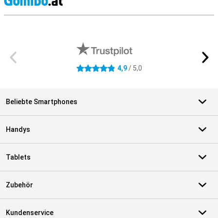
S
Externe Shopbewertungen
4,9
/ 5,0
4.9 Sterne
Beliebte Smartphones
Handys
Tablets
Zubehör
Kundenservice