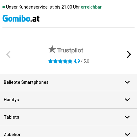
Unser Kundenservice ist bis 21.00 Uhr
erreichbar
S
Externe Shopbewertungen
4,9
/ 5,0
4.9 Sterne
Beliebte Smartphones
Handys
Tablets
Zubehör