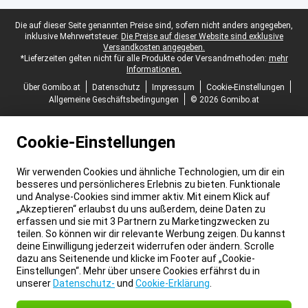
Juristische Fußzeile
Die auf dieser Seite genannten Preise sind, sofern nicht anders angegeben,
inklusive Mehrwertsteuer.
Die Preise auf dieser Website sind exklusive
Versandkosten angegeben.
*Lieferzeiten gelten nicht für alle Produkte oder Versandmethoden:
mehr
Informationen.
Über Gomibo.at
Datenschutz
Impressum
Cookie-Einstellungen
Allgemeine Geschäftsbedingungen
© 2026 Gomibo.at
Cookie-Einstellungen
Wir verwenden Cookies und ähnliche Technologien, um dir ein
besseres und persönlicheres Erlebnis zu bieten. Funktionale
und Analyse-Cookies sind immer aktiv. Mit einem Klick auf
„Akzeptieren“ erlaubst du uns außerdem, deine Daten zu
erfassen und sie mit 3 Partnern zu Marketingzwecken zu
teilen. So können wir dir relevante Werbung zeigen. Du kannst
deine Einwilligung jederzeit widerrufen oder ändern. Scrolle
dazu ans Seitenende und klicke im Footer auf „Cookie-
Einstellungen“. Mehr über unsere Cookies erfährst du in
unserer
Datenschutz-
und
Cookie-Erklärung
.