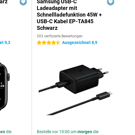
arz
Samsung USB-C
Ladeadapter mit
Schnellladefunktion 45W +
USB-C Kabel EP-TA845
Schwarz
203 verifizierte Bewertungen
t 9,3
Ausgezeichnet 8,9
4.5 Sterne
gen
die
Bestelle vor 19:00 um
morgen
die