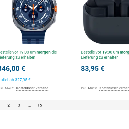
estelle vor 19:00 um
morgen
die
Bestelle vor 19:00 um
mor
ieferung zu erhalten
Lieferung zu erhalten
346,00 €
83,95 €
utlet ab
327,95 €
nkl. MwSt
|
Kostenloser Versand
Inkl. MwSt
|
Kostenloser Versa
2
3
…
15