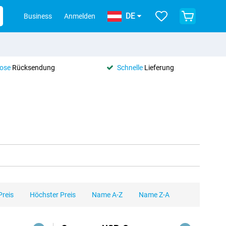
DE
Business
Anmelden
lose
Rücksendung
Schnelle
Lieferung
Preis
Höchster Preis
Name A-Z
Name Z-A