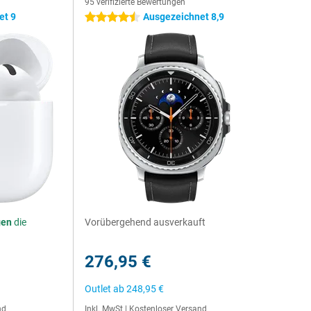
95 verifizierte Bewertungen
et 9
Ausgezeichnet 8,9
4.5 Sterne
gen
die
Vorübergehend ausverkauft
276,95 €
Outlet ab
248,95 €
nd
Inkl. MwSt
|
Kostenloser Versand