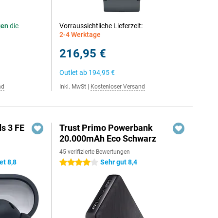
gen
die
Vorraussichtliche Lieferzeit:
2-4 Werktage
216,95 €
Outlet ab
194,95 €
nd
Inkl. MwSt
|
Kostenloser Versand
s 3 FE
Trust Primo Powerbank
20.000mAh Eco Schwarz
45 verifizierte Bewertungen
t 8,8
Sehr gut 8,4
4 Sterne