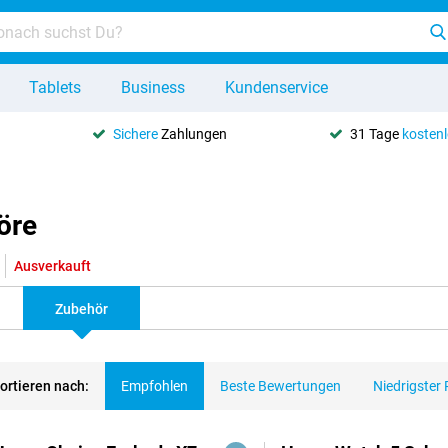
Tablets
Business
Kundenservice
Sichere
Zahlungen
31 Tage
kosten
öre
Ausverkauft
Zubehör
ortieren nach:
Empfohlen
Beste Bewertungen
Niedrigster 
dukte