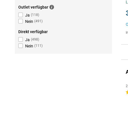
L
Outlet verfügbar
Ja
(
118
)
Nein
(
491
)
O
Direkt verfügbar
I
Ja
(
498
)
Nein
(
111
)
2
4