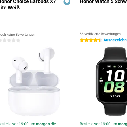
Honor Choice Earbuds X7
Honor Watch 5 Schw
Lite Weiß
56 verifizierte Bewertungen
och keine Bewertungen
Ausgezeichne
4.5 Sterne
 Sterne
estelle vor 19:00 um
morgen
die
Bestelle vor 19:00 um
mor