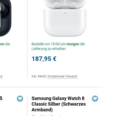
gen
die
Bestelle vor 19:00 um
morgen
die
Lieferung zu erhalten
187,95 €
nd
Inkl. MwSt
|
Kostenloser Versand
iß
Samsung Galaxy Watch 8
Classic Silber (Schwarzes
Armband)