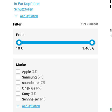
In-Ear Kopfhörer
Schutzfolien
Alle Optionen
Filter:
609 Zubehör
N
Preis
0
10 €
1.465 €
Marke
Apple
(
22
)
Samsung
(
72
)
soundcore
(
53
)
OnePlus
(
22
)
Sony
(
32
)
Sennheiser
(
23
)
Alle Optionen
B