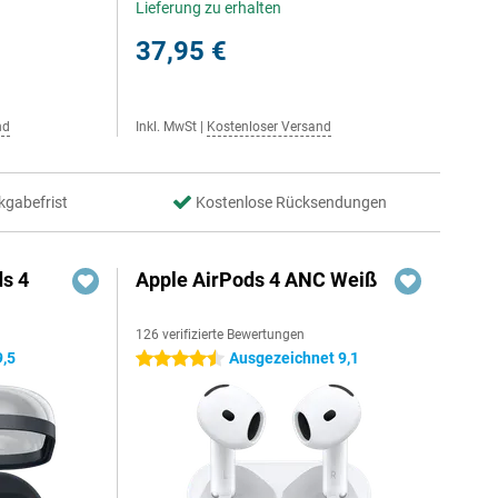
Lieferung zu erhalten
37,95 €
nd
Inkl. MwSt
|
Kostenloser Versand
kgabefrist
Kostenlose Rücksendungen
s 4
Apple AirPods 4 ANC Weiß
126 verifizierte Bewertungen
9,5
Ausgezeichnet 9,1
4.5 Sterne