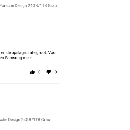
R Porsche Design 24GB/1TB Grau
p en de opslagruimte groot. Voor
 geen Samsung meer
0
0
rsche Design 24GB/1TB Grau