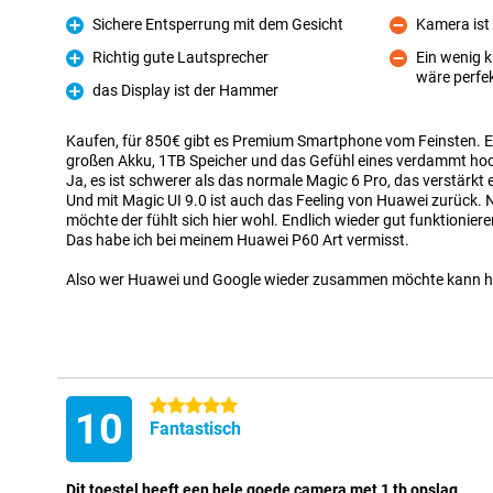
Sichere Entsperrung mit dem Gesicht
Kamera ist
Pro
Kontra
Richtig gute Lautsprecher
Ein wenig k
Pro
wäre perfe
Kontra
das Display ist der Hammer
Pro
Kaufen, für 850€ gibt es Premium Smartphone vom Feinsten. Ein
großen Akku, 1TB Speicher und das Gefühl eines verdammt hoc
Ja, es ist schwerer als das normale Magic 6 Pro, das verstärkt
Und mit Magic UI 9.0 ist auch das Feeling von Huawei zurück. 
möchte der fühlt sich hier wohl. Endlich wieder gut funktioni
Das habe ich bei meinem Huawei P60 Art vermisst.
Also wer Huawei und Google wieder zusammen möchte kann hi
5 Sterne
10
Fantastisch
Dit toestel heeft een hele goede camera met 1 tb opslag