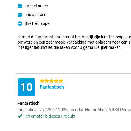
، paket super
Pro
Ir is oplader
Pro
Snelheid super
Pro
Ik raad dit apparaat aan omdat het bedrijf zijn klanten respec
ontwerp en een zeer mooie verpakking met opladers voor een sp
intelligentiefuncties die taken voor u gemakkelijker maken
5 Sterne
10
Fantastisch
Fantastisch
Irina Iakovleva | 25-07-2025 über das Honor Magic6 RSR Por
Ich empfehle dieses Produkt