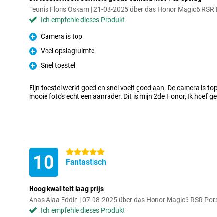
Teunis Floris Oskam | 21-08-2025 über das Honor Magic6 RS
Ich empfehle dieses Produkt
Camera is top
Pro
Veel opslagruimte
Pro
Snel toestel
Pro
Fijn toestel werkt goed en snel voelt goed aan. De camera is to
mooie foto's echt een aanrader. Dit is mijn 2de Honor, Ik hoef
5 Sterne
10
Fantastisch
Hoog kwaliteit laag prijs
Anas Alaa Eddin | 07-08-2025 über das Honor Magic6 RSR Po
Ich empfehle dieses Produkt