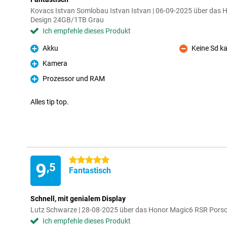
Kovacs Istvan Somlobau Istvan Istvan | 06-09-2025 über das
Design 24GB/1TB Grau
Ich empfehle dieses Produkt
Akku
Keine Sd k
Pro
Kontra
Kamera
Pro
Prozessor und RAM
Pro
Alles tip top.
5 Sterne
9
,5
Fantastisch
Schnell, mit genialem Display
Lutz Schwarze | 28-08-2025 über das Honor Magic6 RSR Por
Ich empfehle dieses Produkt