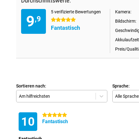
Durchschnittswerte:
5 verifizierte Bewertungen
Kamera:
9
,9
5 Sterne
Bildschirm:
Fantastisch
Geschwindig
Akkulaufzeit
Preis/Qualit
Sortieren nach:
Sprache:
Am hilfreichsten
Alle Sprach
5 Sterne
10
Fantastisch
Fantastisch