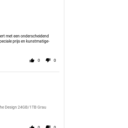
teert met een onderscheidend
eciale prijs en kunstmatige-
0
0
sche Design 24GB/1TB Grau
0
0