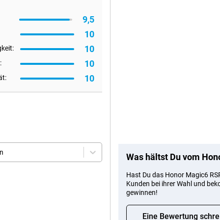
9,5
10
10
keit:
10
:
10
ät:
en
Was hältst Du vom Hon
Hast Du das Honor Magic6 RSR
Kunden bei ihrer Wahl und be
gewinnen!
Eine Bewertung schre