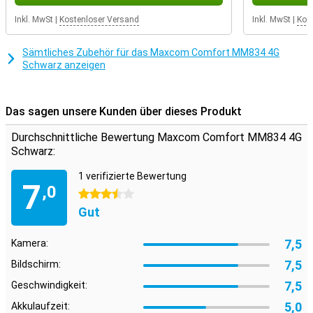
Inkl. MwSt
|
Kostenloser Versand
Inkl. MwSt
|
Kos
Sämtliches Zubehör für das Maxcom Comfort MM834 4G
Schwarz anzeigen
Das sagen unsere Kunden über dieses Produkt
Durchschnittliche Bewertung Maxcom Comfort MM834 4G
Schwarz:
1 verifizierte Bewertung
7
,0
3.5 Sterne
Gut
7,5
Kamera:
7,5
Bildschirm:
7,5
Geschwindigkeit:
5,0
Akkulaufzeit: