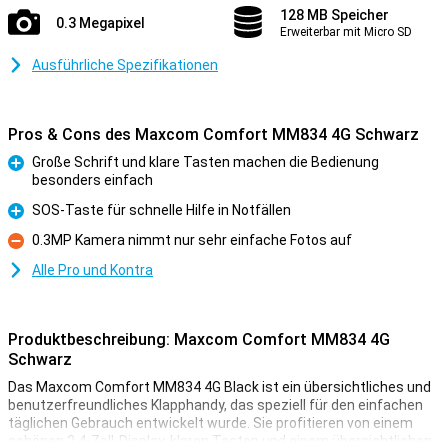
128 MB Speicher
0.3 Megapixel
Erweiterbar mit Micro SD
Ausführliche Spezifikationen
Pros & Cons des Maxcom Comfort MM834 4G Schwarz
Große Schrift und klare Tasten machen die Bedienung
besonders einfach
Pro
SOS-Taste für schnelle Hilfe in Notfällen
Pro
0.3MP Kamera nimmt nur sehr einfache Fotos auf
Kontra
Alle Pro und Kontra
Produktbeschreibung: Maxcom Comfort MM834 4G
Schwarz
Das Maxcom Comfort MM834 4G Black ist ein übersichtliches und
benutzerfreundliches Klapphandy, das speziell für den einfachen
täglichen Gebrauch entwickelt wurde. Sie profitieren von einem
schönen 2,4-Zoll-Display, klaren Tasten und einem übersichtlichen