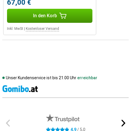
67,00 €
In den Korb
Inkl. MwSt
|
Kostenloser Versand
Unser Kundenservice ist bis 21.00 Uhr
erreichbar
S
Externe Shopbewertungen
4,9
/ 5,0
4.9 Sterne