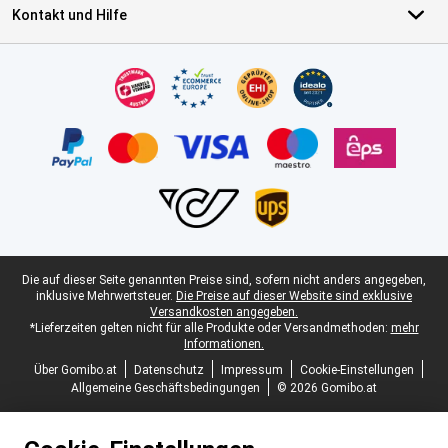
Kontakt und Hilfe
Zertifikate, Zahlungsmittel, Lieferdienstpartner
Juristische Fußzeile
Die auf dieser Seite genannten Preise sind, sofern nicht anders angegeben,
inklusive Mehrwertsteuer.
Die Preise auf dieser Website sind exklusive
Versandkosten angegeben.
*Lieferzeiten gelten nicht für alle Produkte oder Versandmethoden:
mehr
Informationen.
Über Gomibo.at
Datenschutz
Impressum
Cookie-Einstellungen
Allgemeine Geschäftsbedingungen
© 2026 Gomibo.at